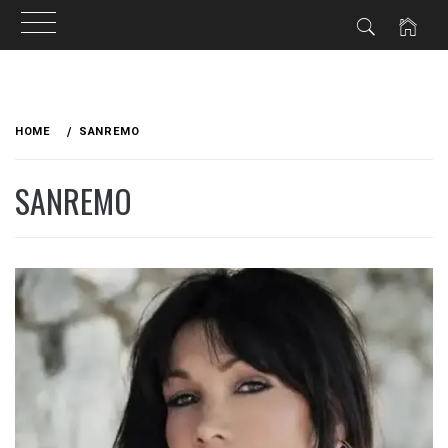
Skip
to
HOME
SANREMO
content
SANREMO