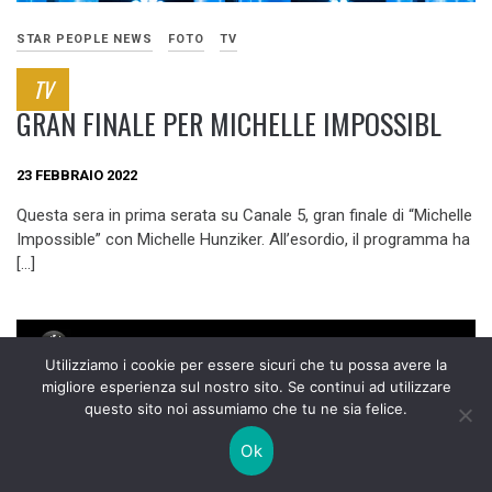
STAR PEOPLE NEWS
FOTO
TV
TV
GRAN FINALE PER MICHELLE IMPOSSIBL
23 FEBBRAIO 2022
Questa sera in prima serata su Canale 5, gran finale di “Michelle
Impossible” con Michelle Hunziker. All’esordio, il programma ha
[…]
Utilizziamo i cookie per essere sicuri che tu possa avere la
migliore esperienza sul nostro sito. Se continui ad utilizzare
questo sito noi assumiamo che tu ne sia felice.
Ok