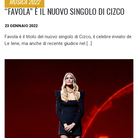
MUSICA 2022
“FAVOLA” È IL NUOVO SINGOLO DI CIZCO
23 GENNAIO 2022
Favola è il titolo del nuovo singolo di Cizco, il celebre inviato de
Le Iene, ma anche di recente giudice nel […]