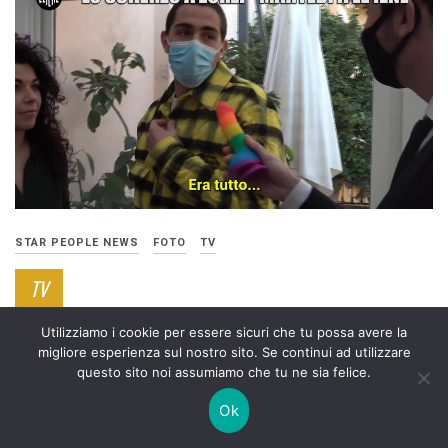
STAR PEOPLE NEWS
FOTO
TV
TV
ANTICPAZIONE VIDEO DELLO SCHERZO A
Utilizziamo i cookie per essere sicuri che tu possa avere la
TOMMASO ZORZI
migliore esperienza sul nostro sito. Se continui ad utilizzare
questo sito noi assumiamo che tu ne sia felice.
15 MARZO 2021
Ok
Su Iene.it l’anticipazione dello scherzo a Tommaso Zorzi che