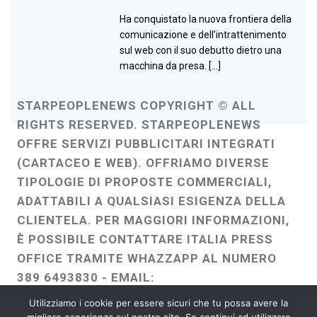
Ha conquistato la nuova frontiera della
comunicazione e dell’intrattenimento
sul web con il suo debutto dietro una
macchina da presa. […]
STARPEOPLENEWS COPYRIGHT © ALL
RIGHTS RESERVED. STARPEOPLENEWS
OFFRE SERVIZI PUBBLICITARI INTEGRATI
(CARTACEO E WEB). OFFRIAMO DIVERSE
TIPOLOGIE DI PROPOSTE COMMERCIALI,
ADATTABILI A QUALSIASI ESIGENZA DELLA
CLIENTELA. PER MAGGIORI INFORMAZIONI,
È POSSIBILE CONTATTARE ITALIA PRESS
OFFICE TRAMITE WHAZZAPP AL NUMERO
389 6493830 - EMAIL:
ITALIAPRESSOFFICE@GMAIL.COM
-
Utilizziamo i cookie per essere sicuri che tu possa avere la
WEBMASTER :
FRANCESCO GENTILE