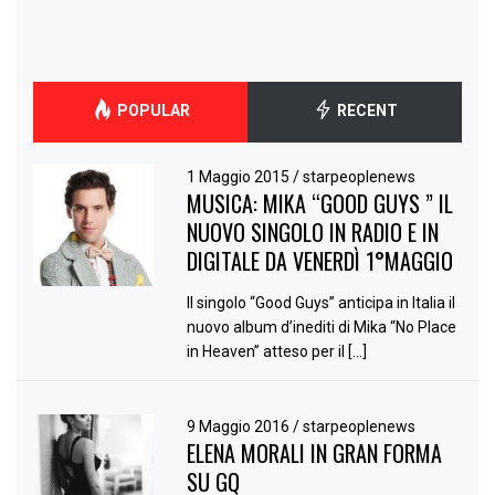
POPULAR
RECENT
1 Maggio 2015
/
starpeoplenews
MUSICA: MIKA “GOOD GUYS ” IL
NUOVO SINGOLO IN RADIO E IN
DIGITALE DA VENERDÌ 1°MAGGIO
Il singolo “Good Guys” anticipa in Italia il
nuovo album d’inediti di Mika “No Place
in Heaven” atteso per il […]
9 Maggio 2016
/
starpeoplenews
ELENA MORALI IN GRAN FORMA
SU GQ