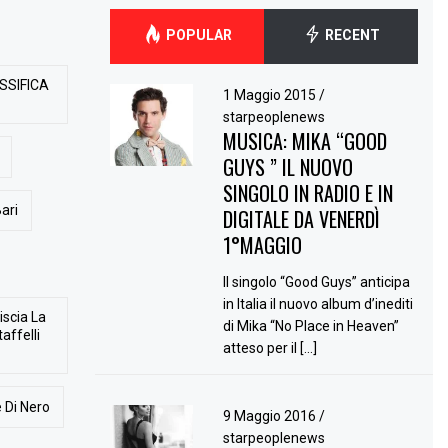
POPULAR
RECENT
SSIFICA
1 Maggio 2015
/
starpeoplenews
MUSICA: MIKA “GOOD
GUYS ” IL NUOVO
SINGOLO IN RADIO E IN
ari
DIGITALE DA VENERDÌ
1°MAGGIO
Il singolo “Good Guys” anticipa
in Italia il nuovo album d’inediti
iscia La
di Mika “No Place in Heaven”
affelli
atteso per il […]
 Di Nero
9 Maggio 2016
/
starpeoplenews