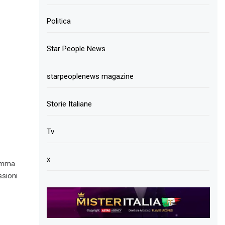
Politica
Star People News
starpeoplenews magazine
Storie Italiane
Tv
x
ramma
ssioni