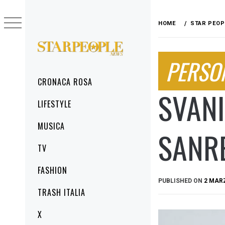
Skip
to
HOME
STAR PEOP
content
STARPEOPLENEWS
PERSO
IL PORTALE DELLA CRONACA ROSA, DEL
GLAMOUR DEL LIFESTYLE
Primary
CRONACA ROSA
Menu
SVANI
LIFESTYLE
MUSICA
SANR
TV
FASHION
PUBLISHED ON
2 MAR
TRASH ITALIA
X