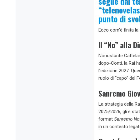
segue dai t
“telenovelas
punto di svo
Ecco com’è finita la
Il “No” alla 
Nonostante Cattelan 
dopo-Conti, la Rai h
l’edizione 2027. Que
ruolo di “capo” del Fe
Sanremo Giova
La strategia della Ra
2025/2026, gli è sta
format
Sanremo No
in un contesto legat