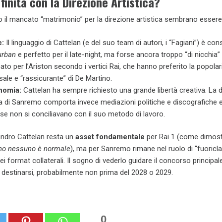
finita con la Direzione Artistica?
o il mancato “matrimonio” per la direzione artistica sembrano essere
e:
Il linguaggio di Cattelan (e del suo team di autori, i “Fagiani”) è con
urban
e perfetto per il late-night, ma forse ancora troppo “di nicchia”
cato per l’Ariston secondo i vertici Rai, che hanno preferito la popolar
sale e “rassicurante” di De Martino.
nomia:
Cattelan ha sempre richiesto una grande libertà creativa. La 
ca di Sanremo comporta invece mediazioni politiche e discografiche 
se non si conciliavano con il suo metodo di lavoro.
ndro Cattelan resta un
asset fondamentale
per Rai 1 (come dimost
ino nessuno è normale
), ma per Sanremo rimane nel ruolo di “fuoricla
i format collaterali. Il sogno di vederlo guidare il concorso principal
 destinarsi, probabilmente non prima del 2028 o 2029.
0