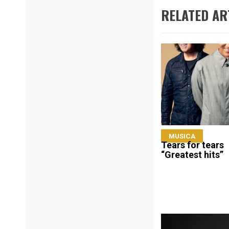
RELATED AR
MUSICA
Tears for tears
“Greatest hits”
Navigazione