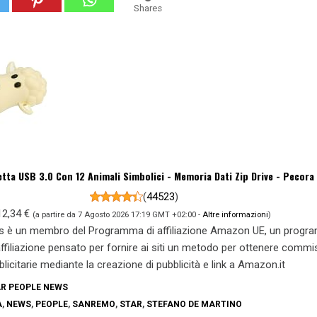
Shares
tta USB 3.0 Con 12 Animali Simbolici - Memoria Dati Zip Drive - Pecora
(
44523
)
12,34 €
(a partire da 7 Agosto 2026 17:19 GMT +02:00 -
Altre informazioni
)
s è un membro del Programma di affiliazione Amazon UE, un prog
 affiliazione pensato per fornire ai siti un metodo per ottenere commi
blicitarie mediante la creazione di pubblicità e link a Amazon.it
R PEOPLE NEWS
A
,
NEWS
,
PEOPLE
,
SANREMO
,
STAR
,
STEFANO DE MARTINO