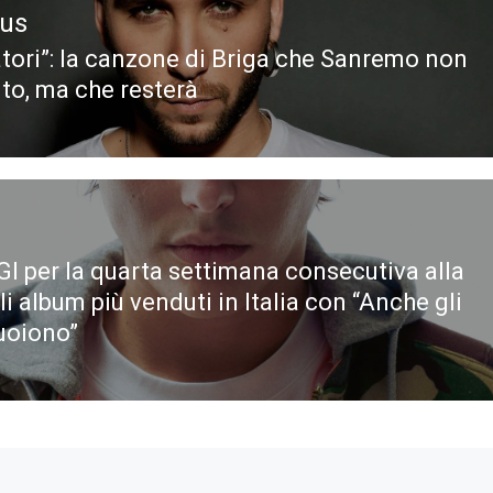
ous
tori”: la canzone di Briga che Sanremo non
ous
uto, ma che resterà
GI per la quarta settimana consecutiva alla
i album più venduti in Italia con “Anche gli
uoiono”