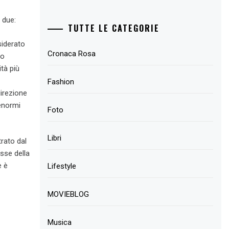
 due:
TUTTE LE CATEGORIE
siderato
Cronaca Rosa
 o
ità più
Fashion
direzione
enormi
Foto
Libri
rato dal
sse della
e è
Lifestyle
MOVIEBLOG
Musica