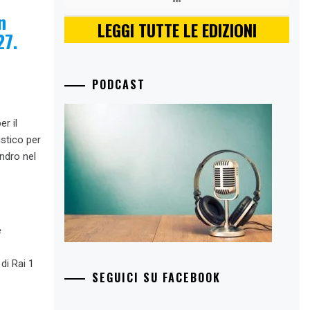
n
LEGGI TUTTE LE EDIZIONI
27.
PODCAST
r il
stico per
ndro nel
e
 di Rai 1
SEGUICI SU FACEBOOK