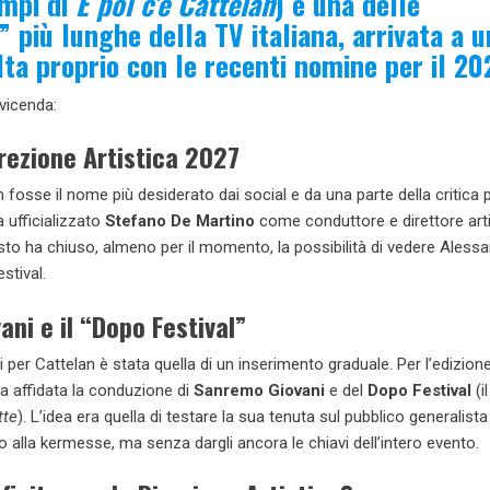
empi di
E poi c’è Cattelan
) è una delle
” più lunghe della TV italiana, arrivata a u
lta proprio con le recenti nomine per il 20
 vicenda:
Direzione Artistica 2027
fosse il nome più desiderato dai social e da una parte della critica pe
a ufficializzato
Stefano De Martino
come conduttore e direttore arti
sto ha chiuso, almeno per il momento, la possibilità di vedere Alessa
stival.
ni e il “Dopo Festival”
i per Cattelan è stata quella di un inserimento graduale. Per l’edizion
ta affidata la conduzione di
Sanremo Giovani
e del
Dopo Festival
(il
tte
). L’idea era quella di testare la sua tenuta sul pubblico generalista
o alla kermesse, ma senza dargli ancora le chiavi dell’intero evento.