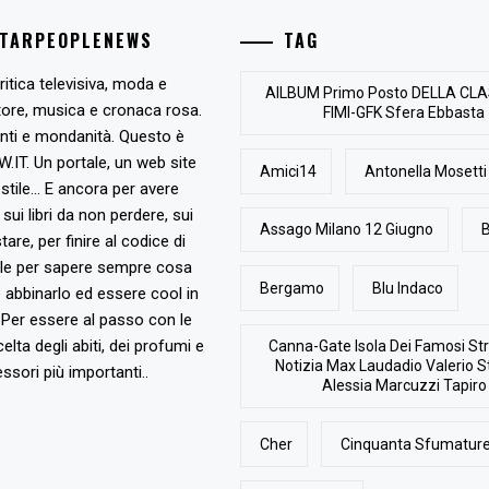
STARPEOPLENEWS
TAG
ritica televisiva, moda e
AlLBUM Primo Posto DELLA CLA
tore, musica e cronaca rosa.
FIMI-GFK Sfera Ebbasta
nti e mondanità. Questo è
T. Un portale, un web site
Amici14
Antonella Mosetti
stile... E ancora per avere
, sui libri da non perdere, sui
Assago Milano 12 Giugno
B
are, per finire al codice di
ile per sapere sempre cosa
Bergamo
Blu Indaco
abbinarlo ed essere cool in
Per essere al passo con le
elta degli abiti, dei profumi e
Canna-Gate Isola Dei Famosi Str
Notizia Max Laudadio Valerio St
ssori più importanti..
Alessia Marcuzzi Tapiro
Cher
Cinquanta Sfumature