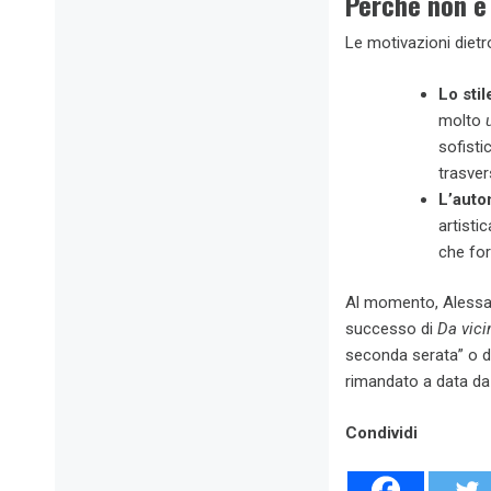
Perché non è 
Le motivazioni dietr
Lo stil
molto
sofisti
trasver
L’auto
artisti
che for
Al momento, Alessa
successo di
Da vic
seconda serata” o de
rimandato a data da
Condividi