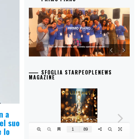
PRIMO PIANO
Voci dal Mediterraneo, oltre 10mila spettatori in streaming
SFOGLIA STARPEOPLENEWS
MAGAZINE
n a
el suo
e lo