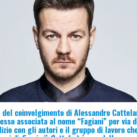
 del coinvolgimento di Alessandro Cattela
sso associata al nome “Fagiani” per via d
izio con gli autori e il gruppo di lavoro ch