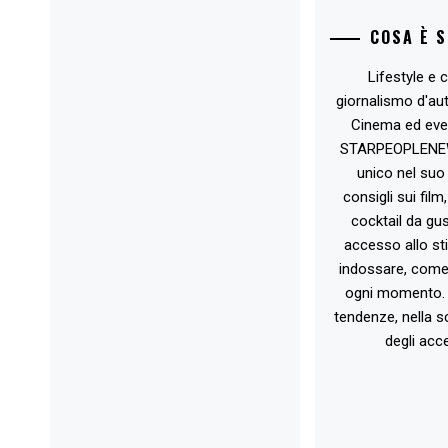
COSA È 
Lifestyle e c
giornalismo d'au
Cinema ed eve
STARPEOPLENEW.I
unico nel suo 
consigli sui film
cocktail da gust
accesso allo st
indossare, come 
ogni momento. 
tendenze, nella sc
degli acce