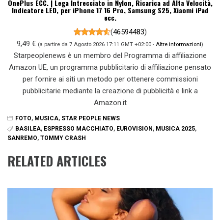
OnePlus ECC. | Lega Intrecciato in Nylon, Ricarica ad Alta Velocità,
Indicatore LED, per iPhone 17 16 Pro, Samsung S25, Xiaomi iPad
ecc.
(
46594483
)
9,49 €
(a partire da 7 Agosto 2026 17:11 GMT +02:00 -
Altre informazioni
)
Starpeoplenews è un membro del Programma di affiliazione
Amazon UE, un programma pubblicitario di affiliazione pensato
per fornire ai siti un metodo per ottenere commissioni
pubblicitarie mediante la creazione di pubblicità e link a
Amazon.it
FOTO
,
MUSICA
,
STAR PEOPLE NEWS
BASILEA
,
ESPRESSO MACCHIATO
,
EUROVISION
,
MUSICA 2025
,
SANREMO
,
TOMMY CRASH
RELATED ARTICLES