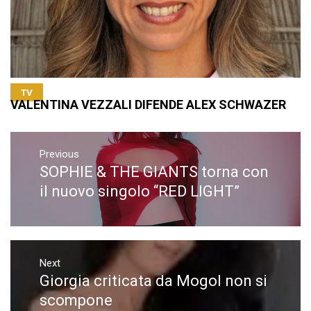
TV
VALENTINA VEZZALI DIFENDE ALEX SCHWAZER
Navigazione
articoli
Previous
SOPHIE & THE GIANTS torna con
Previous
post:
il nuovo singolo “RED LIGHT”
Next
Giorgia criticata da Mogol non si
Next
post:
scompone