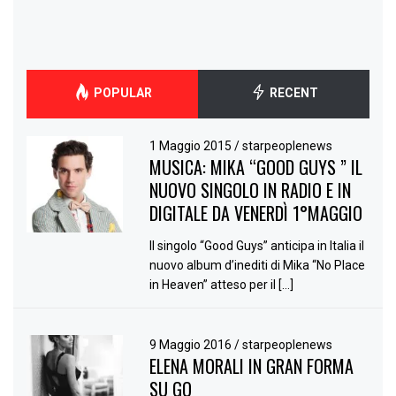
POPULAR
RECENT
1 Maggio 2015
/
starpeoplenews
MUSICA: MIKA “GOOD GUYS ” IL
NUOVO SINGOLO IN RADIO E IN
DIGITALE DA VENERDÌ 1°MAGGIO
Il singolo “Good Guys” anticipa in Italia il
nuovo album d’inediti di Mika “No Place
in Heaven” atteso per il […]
9 Maggio 2016
/
starpeoplenews
ELENA MORALI IN GRAN FORMA
SU GQ