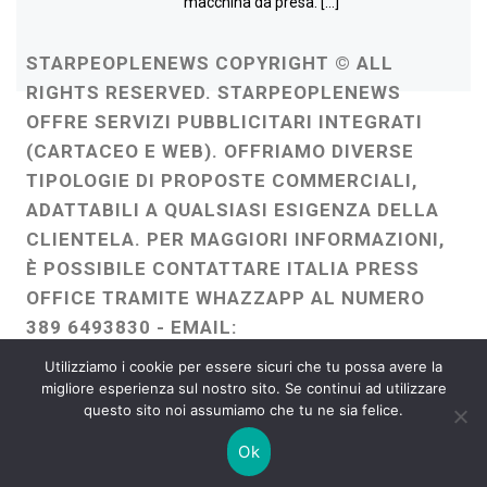
macchina da presa. […]
STARPEOPLENEWS COPYRIGHT © ALL
RIGHTS RESERVED. STARPEOPLENEWS
OFFRE SERVIZI PUBBLICITARI INTEGRATI
(CARTACEO E WEB). OFFRIAMO DIVERSE
TIPOLOGIE DI PROPOSTE COMMERCIALI,
ADATTABILI A QUALSIASI ESIGENZA DELLA
CLIENTELA. PER MAGGIORI INFORMAZIONI,
È POSSIBILE CONTATTARE ITALIA PRESS
OFFICE TRAMITE WHAZZAPP AL NUMERO
389 6493830 - EMAIL:
ITALIAPRESSOFFICE@GMAIL.COM
-
Utilizziamo i cookie per essere sicuri che tu possa avere la
WEBMASTER :
FRANCESCO GENTILE
migliore esperienza sul nostro sito. Se continui ad utilizzare
questo sito noi assumiamo che tu ne sia felice.
FREELANCE
Ok