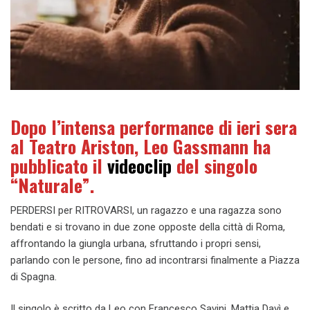
Dopo l’intensa performance di ieri sera
al Teatro Ariston, Leo Gassmann ha
pubblicato il
videoclip
del singolo
“Naturale”.
PERDERSI per RITROVARSI, un ragazzo e una ragazza sono
bendati e si trovano in due zone opposte della città di Roma,
affrontando la giungla urbana, sfruttando i propri sensi,
parlando con le persone, fino ad incontrarsi finalmente a Piazza
di Spagna.
Il singolo è scritto da Leo con Francesco Savini, Mattia Davì e