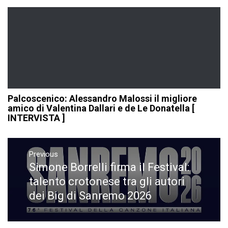
Palcoscenico: Alessandro Malossi il migliore
amico di Valentina Dallari e de Le Donatella [
INTERVISTA ]
Navigazione
articoli
Previous
Simone Borrelli firma il Festival:
Previous
post:
talento crotonese tra gli autori
dei Big di Sanremo 2026