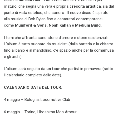
verso la
musica folk
. “Vita Vera Paradiso” è un disco più
maturo, che segna una vera e propria
crescita artistica
, sia dal
punto di vista estetico, che sonoro. Il nuovo disco è ispirato
alla musica di Bob Dylan fino a cantautori contemporanei
come
Mumford & Sons, Noah Kahan
e
Medium Build.
I temi che affronta sono storie d’amore e storie esistenziali.
L’album è tutto suonato da musicisti (dalla batteria e la chitarra
fino al banjo e al mandolino, c’è spazio anche per la cornamusa
e gli archi).
L’album sarà seguito da
un tour
che partirà in primavera (sotto
il calendario completo delle date).
CALENDARIO DATE DEL TOUR:
4 maggio – Bologna, Locomotive Club
6 maggio – Torino, Hiroshima Mon Amour