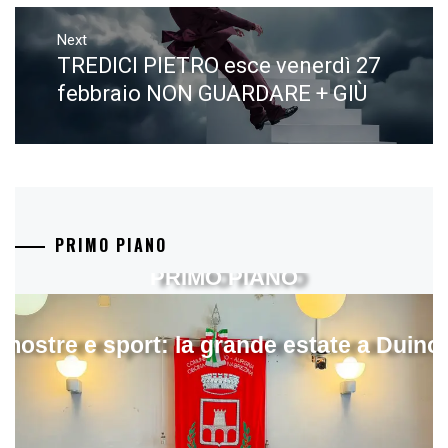
Next
TREDICI PIETRO esce venerdì 27
Next
post:
febbraio NON GUARDARE + GIÙ​
PRIMO PIANO
PRIMO PIANO
mostre e sport: la grande estate a Duino