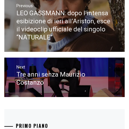
articoli
Previous
LEO GASSMANN: dopo l’intensa
Previous
post:
esibizione di ieri all’Ariston, esce
il videoclip ufficiale del singolo
“NATURALE”
Next
Tre anni senza Maurizio
Next
post:
Costanzo
PRIMO PIANO