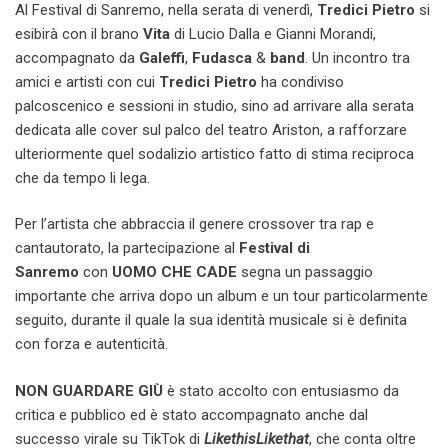
Al Festival di Sanremo, nella serata di venerdì,
Tredici Pietro
si
esibirà con il brano
Vita
di Lucio Dalla e Gianni Morandi,
accompagnato da
Galeffi
,
Fudasca
&
band
. Un incontro tra
amici e artisti con cui
Tredici Pietro
ha condiviso
palcoscenico e sessioni in studio, sino ad arrivare alla serata
dedicata alle cover sul palco del teatro Ariston, a rafforzare
ulteriormente quel sodalizio artistico fatto di stima reciproca
che da tempo li lega.
Per l’artista che abbraccia il genere crossover tra rap e
cantautorato, la partecipazione al
Festival di
Sanremo
con
UOMO CHE CADE
segna un passaggio
importante che arriva dopo un album e un tour particolarmente
seguito, durante il quale la sua identità musicale si è definita
con forza e autenticità.
NON GUARDARE GIÙ
è stato accolto con entusiasmo da
critica e pubblico ed è stato accompagnato anche dal
successo virale su TikTok di
LikethisLikethat
, che conta oltre