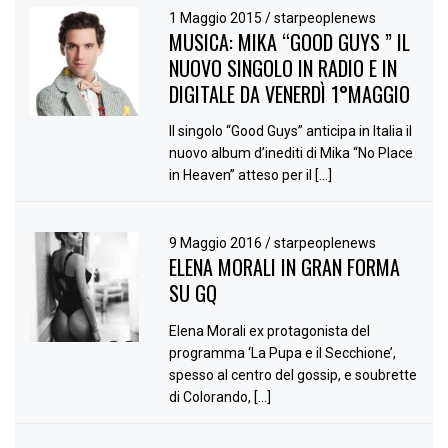
1 Maggio 2015
/
starpeoplenews
MUSICA: MIKA “GOOD GUYS ” IL
NUOVO SINGOLO IN RADIO E IN
DIGITALE DA VENERDÌ 1°MAGGIO
Il singolo “Good Guys” anticipa in Italia il
nuovo album d’inediti di Mika “No Place
in Heaven” atteso per il […]
9 Maggio 2016
/
starpeoplenews
ELENA MORALI IN GRAN FORMA
SU GQ
Elena Morali ex protagonista del
programma ‘La Pupa e il Secchione’,
spesso al centro del gossip, e soubrette
di Colorando, […]