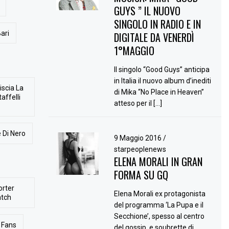
GUYS ” IL NUOVO
SINGOLO IN RADIO E IN
ari
DIGITALE DA VENERDÌ
1°MAGGIO
Il singolo “Good Guys” anticipa
in Italia il nuovo album d’inediti
iscia La
di Mika “No Place in Heaven”
affelli
atteso per il […]
 Di Nero
9 Maggio 2016
/
starpeoplenews
ELENA MORALI IN GRAN
FORMA SU GQ
orter
Elena Morali ex protagonista
atch
del programma ‘La Pupa e il
Secchione’, spesso al centro
Fans
del gossip, e soubrette di