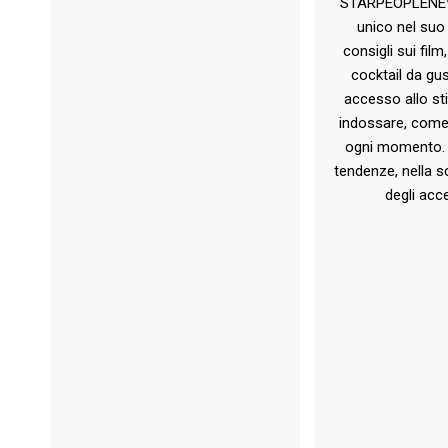
STARPEOPLENEW.I
unico nel suo 
consigli sui film
cocktail da gust
accesso allo st
indossare, come 
ogni momento. 
tendenze, nella sc
degli acce