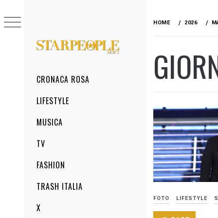
Skip
to
HOME
2026
M
content
GIOR
STARPEOPLENEWS
IL PORTALE DELLA CRONACA ROSA, DEL
GLAMOUR DEL LIFESTYLE
Primary
CRONACA ROSA
Menu
LIFESTYLE
MUSICA
TV
FASHION
TRASH ITALIA
FOTO
LIFESTYLE
S
X