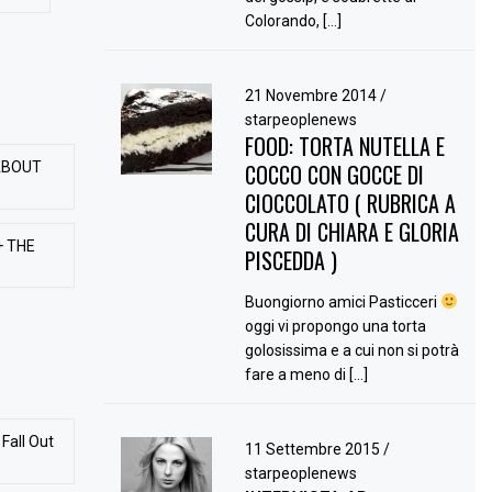
Colorando, […]
21 Novembre 2014
/
starpeoplenews
FOOD: TORTA NUTELLA E
ABOUT
COCCO CON GOCCE DI
CIOCCOLATO ( RUBRICA A
CURA DI CHIARA E GLORIA
+ THE
PISCEDDA )
Buongiorno amici Pasticceri
oggi vi propongo una torta
golosissima e a cui non si potrà
fare a meno di […]
Fall Out
11 Settembre 2015
/
starpeoplenews