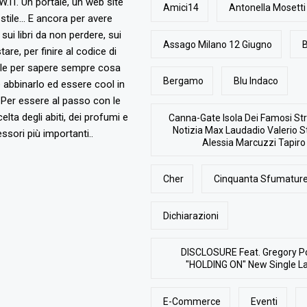
T. Un portale, un web site
Amici14
Antonella Mosetti
stile... E ancora per avere
, sui libri da non perdere, sui
Assago Milano 12 Giugno
B
are, per finire al codice di
ile per sapere sempre cosa
Bergamo
Blu Indaco
abbinarlo ed essere cool in
Per essere al passo con le
elta degli abiti, dei profumi e
Canna-Gate Isola Dei Famosi Str
Notizia Max Laudadio Valerio St
ssori più importanti..
Alessia Marcuzzi Tapiro
Cher
Cinquanta Sfumature
Dichiarazioni
DISCLOSURE Feat. Gregory P
"HOLDING ON" New Single L
E-Commerce
Eventi