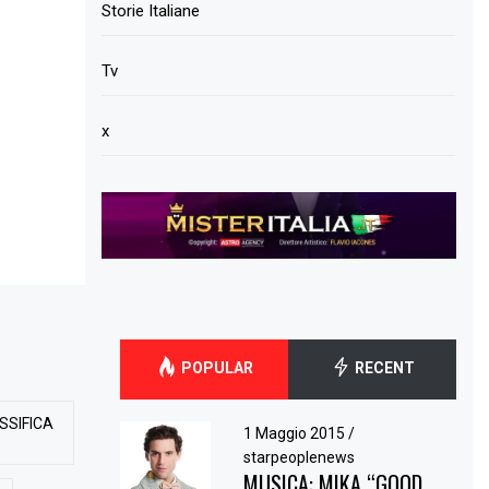
Storie Italiane
Tv
x
POPULAR
RECENT
SSIFICA
1 Maggio 2015
/
starpeoplenews
MUSICA: MIKA “GOOD