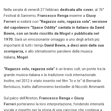
Nella serata di venerdì 27 febbraio
dedicata alle cover
, al 76°
Festival di Sanremo,
Francesco Renga
insieme a
Giusy
Ferreri
si esibirà con
“Ragazzo solo, ragazza sola”
,
versione
del capolavoro “Space Oddity” cantata in italiano da David
Bowie, con un testo riscritto da Mogol
e
pubblicata nel
1970.
Sarà un emozionante omaggio a uno degli artisti più
importanti di tutti i tempi
David Bowie, a dieci anni dalla sua
scomparsa,
e allo stimatissimo paroliere della musica
italiana,
Mogol.
“Ragazzo solo, ragazza sola”
è un brano cult, un ponte tra la
grande musica italiana e la tradizione rock internazionale.
Inoltre, nel 2012 è stato inserito nel film
“Io e te”
di Bernardo
Bertolucci, tratto dall’omonimo bestseller di Niccolò Ammaniti.
Sul palco dell’Ariston,
Francesco Renga
e
Giusy
Ferreri
porteranno la loro interpretazione, fondendo intensità
vocale e rispetto per la storia di una canzone che continua a