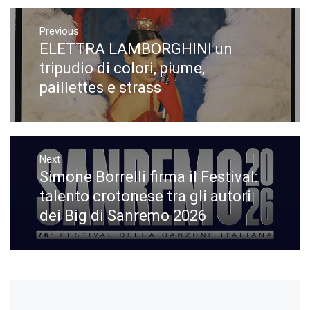
Navigazione
articoli
Previous
ELETTRA LAMBORGHINI un
Previous
post:
tripudio di colori, piume,
paillettes e strass
Next
Simone Borrelli firma il Festival:
Next
post:
talento crotonese tra gli autori
dei Big di Sanremo 2026