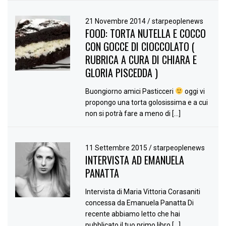
21 Novembre 2014
/
starpeoplenews
FOOD: TORTA NUTELLA E COCCO
CON GOCCE DI CIOCCOLATO (
RUBRICA A CURA DI CHIARA E
GLORIA PISCEDDA )
Buongiorno amici Pasticceri
oggi vi
propongo una torta golosissima e a cui
non si potrà fare a meno di […]
11 Settembre 2015
/
starpeoplenews
INTERVISTA AD EMANUELA
PANATTA
Intervista di Maria Vittoria Corasaniti
concessa da Emanuela Panatta Di
recente abbiamo letto che hai
pubblicato il tuo primo libro […]