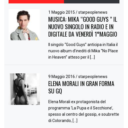
1 Maggio 2015
/
starpeoplenews
MUSICA: MIKA “GOOD GUYS ” IL
NUOVO SINGOLO IN RADIO E IN
DIGITALE DA VENERDÌ 1°MAGGIO
Il singolo “Good Guys” anticipa in Italia il
nuovo album d’inediti di Mika “No Place
in Heaven” atteso per il […]
9 Maggio 2016
/
starpeoplenews
ELENA MORALI IN GRAN FORMA
SU GQ
Elena Morali ex protagonista del
programma ‘La Pupa e il Secchione’,
spesso al centro del gossip, e soubrette
di Colorando, […]