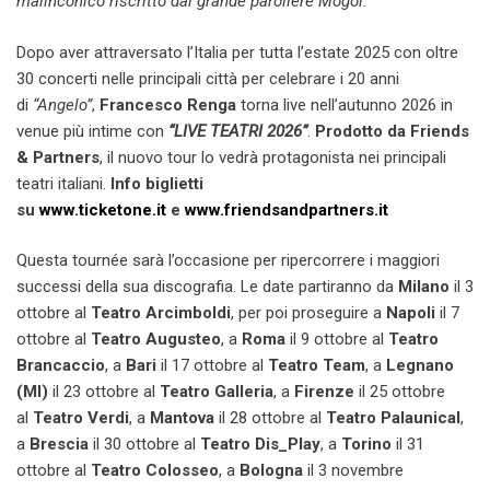
malinconico riscritto dal grande paroliere Mogol.”
Dopo aver attraversato l’Italia per tutta l’estate 2025 con oltre
30 concerti nelle principali città per celebrare i 20 anni
di
“Angelo”
,
Francesco Renga
torna live nell’autunno 2026 in
venue più intime con
“LIVE TEATRI 2026”
.
Prodotto da Friends
& Partners
, il nuovo tour lo vedrà protagonista nei principali
teatri italiani.
Info biglietti
su
www.ticketone.it
e
www.friendsandpartners.it
Questa tournée sarà l’occasione per ripercorrere i maggiori
successi della sua discografia. Le date partiranno da
Milano
il 3
ottobre al
Teatro Arcimboldi
, per poi proseguire a
Napoli
il 7
ottobre al
Teatro Augusteo
, a
Roma
il 9 ottobre al
Teatro
Brancaccio
, a
Bari
il 17 ottobre al
Teatro Team
, a
Legnano
(MI)
il 23 ottobre al
Teatro Galleria
, a
Firenze
il 25 ottobre
al
Teatro Verdi
, a
Mantova
il 28 ottobre al
Teatro Palaunical
,
a
Brescia
il 30 ottobre al
Teatro Dis_Play
, a
Torino
il 31
ottobre al
Teatro Colosseo
, a
Bologna
il 3 novembre