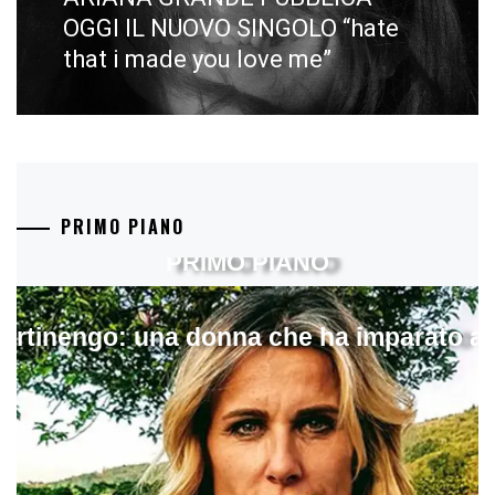
post:
OGGI IL NUOVO SINGOLO “hate
that i made you love me”
PRIMO PIANO
PRIMO PIANO
artinengo: una donna che ha imparato a s