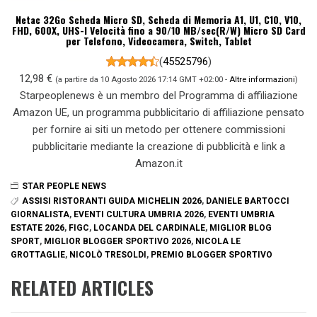
Netac 32Go Scheda Micro SD, Scheda di Memoria A1, U1, C10, V10,
FHD, 600X, UHS-I Velocità fino a 90/10 MB/sec(R/W) Micro SD Card
per Telefono, Videocamera, Switch, Tablet
(
45525796
)
12,98 €
(a partire da 10 Agosto 2026 17:14 GMT +02:00 -
Altre informazioni
)
Starpeoplenews è un membro del Programma di affiliazione
Amazon UE, un programma pubblicitario di affiliazione pensato
per fornire ai siti un metodo per ottenere commissioni
pubblicitarie mediante la creazione di pubblicità e link a
Amazon.it
STAR PEOPLE NEWS
ASSISI RISTORANTI GUIDA MICHELIN 2026
,
DANIELE BARTOCCI
GIORNALISTA
,
EVENTI CULTURA UMBRIA 2026
,
EVENTI UMBRIA
ESTATE 2026
,
FIGC
,
LOCANDA DEL CARDINALE
,
MIGLIOR BLOG
SPORT
,
MIGLIOR BLOGGER SPORTIVO 2026
,
NICOLA LE
GROTTAGLIE
,
NICOLÒ TRESOLDI
,
PREMIO BLOGGER SPORTIVO
RELATED ARTICLES