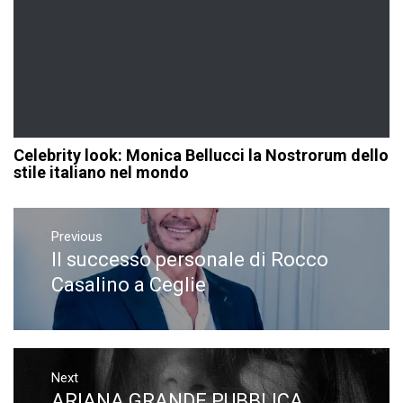
Celebrity look: Monica Bellucci la Nostrorum dello
stile italiano nel mondo
Navigazione
articoli
Previous
Il successo personale di Rocco
Previous
post:
Casalino a Ceglie
Next
ARIANA GRANDE PUBBLICA
Next