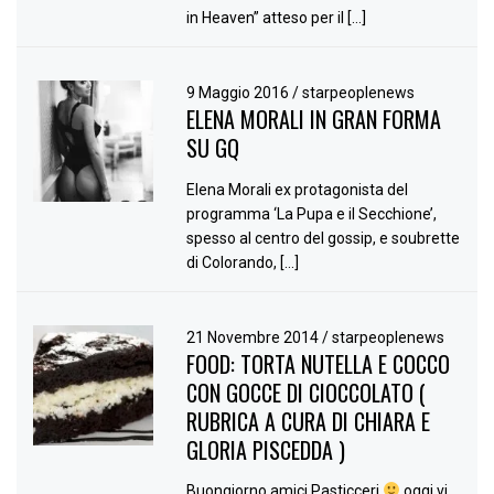
in Heaven” atteso per il […]
9 Maggio 2016
/
starpeoplenews
ELENA MORALI IN GRAN FORMA
SU GQ
Elena Morali ex protagonista del
programma ‘La Pupa e il Secchione’,
spesso al centro del gossip, e soubrette
di Colorando, […]
21 Novembre 2014
/
starpeoplenews
FOOD: TORTA NUTELLA E COCCO
CON GOCCE DI CIOCCOLATO (
RUBRICA A CURA DI CHIARA E
GLORIA PISCEDDA )
Buongiorno amici Pasticceri
oggi vi