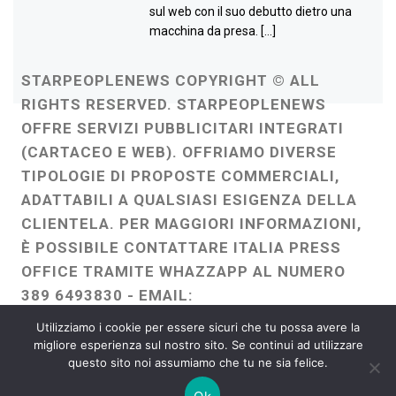
sul web con il suo debutto dietro una
macchina da presa. […]
STARPEOPLENEWS COPYRIGHT © ALL
RIGHTS RESERVED. STARPEOPLENEWS
OFFRE SERVIZI PUBBLICITARI INTEGRATI
(CARTACEO E WEB). OFFRIAMO DIVERSE
TIPOLOGIE DI PROPOSTE COMMERCIALI,
ADATTABILI A QUALSIASI ESIGENZA DELLA
CLIENTELA. PER MAGGIORI INFORMAZIONI,
È POSSIBILE CONTATTARE ITALIA PRESS
OFFICE TRAMITE WHAZZAPP AL NUMERO
389 6493830 - EMAIL:
ITALIAPRESSOFFICE@GMAIL.COM
-
Utilizziamo i cookie per essere sicuri che tu possa avere la
WEBMASTER :
FRANCESCO GENTILE
migliore esperienza sul nostro sito. Se continui ad utilizzare
questo sito noi assumiamo che tu ne sia felice.
FREELANCE