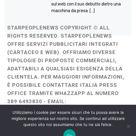
sul web con il suo debutto dietro una
macchina da presa. […]
STARPEOPLENEWS COPYRIGHT © ALL
RIGHTS RESERVED. STARPEOPLENEWS
OFFRE SERVIZI PUBBLICITARI INTEGRATI
(CARTACEO E WEB). OFFRIAMO DIVERSE
TIPOLOGIE DI PROPOSTE COMMERCIALI,
ADATTABILI A QUALSIASI ESIGENZA DELLA
CLIENTELA. PER MAGGIORI INFORMAZIONI,
È POSSIBILE CONTATTARE ITALIA PRESS
OFFICE TRAMITE WHAZZAPP AL NUMERO
389 6493830 - EMAIL:
ITALIAPRESSOFFICE@GMAIL.COM
-
Utilizziamo i cookie per essere sicuri che tu possa avere la
WEBMASTER :
FRANCESCO GENTILE
migliore esperienza sul nostro sito. Se continui ad utilizzare
questo sito noi assumiamo che tu ne sia felice.
FREELANCE