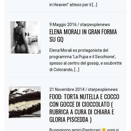
in Heaven” atteso per il […]
9 Maggio 2016
/
starpeoplenews
ELENA MORALI IN GRAN FORMA
SU GQ
Elena Morali ex protagonista del
programma ‘La Pupa e il Secchione’,
spesso al centro del gossip, e soubrette
di Colorando, […]
21 Novembre 2014
/
starpeoplenews
FOOD: TORTA NUTELLA E COCCO
CON GOCCE DI CIOCCOLATO (
RUBRICA A CURA DI CHIARA E
GLORIA PISCEDDA )
Buongiorno amici Pasticceri
oggi vi