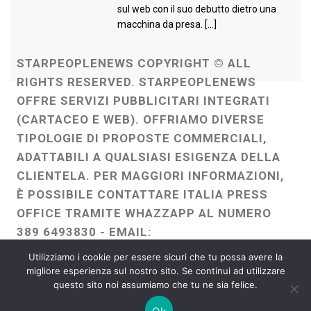
sul web con il suo debutto dietro una
macchina da presa. […]
STARPEOPLENEWS COPYRIGHT © ALL
RIGHTS RESERVED. STARPEOPLENEWS
OFFRE SERVIZI PUBBLICITARI INTEGRATI
(CARTACEO E WEB). OFFRIAMO DIVERSE
TIPOLOGIE DI PROPOSTE COMMERCIALI,
ADATTABILI A QUALSIASI ESIGENZA DELLA
CLIENTELA. PER MAGGIORI INFORMAZIONI,
È POSSIBILE CONTATTARE ITALIA PRESS
OFFICE TRAMITE WHAZZAPP AL NUMERO
389 6493830 - EMAIL:
ITALIAPRESSOFFICE@GMAIL.COM
-
Utilizziamo i cookie per essere sicuri che tu possa avere la
WEBMASTER :
FRANCESCO GENTILE
migliore esperienza sul nostro sito. Se continui ad utilizzare
questo sito noi assumiamo che tu ne sia felice.
FREELANCE