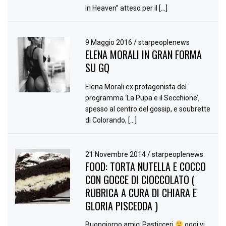
in Heaven” atteso per il […]
9 Maggio 2016
/
starpeoplenews
ELENA MORALI IN GRAN FORMA
SU GQ
Elena Morali ex protagonista del
programma ‘La Pupa e il Secchione’,
spesso al centro del gossip, e soubrette
di Colorando, […]
21 Novembre 2014
/
starpeoplenews
FOOD: TORTA NUTELLA E COCCO
CON GOCCE DI CIOCCOLATO (
RUBRICA A CURA DI CHIARA E
GLORIA PISCEDDA )
Buongiorno amici Pasticceri
oggi vi