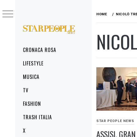
Skip
to
HOME
NICOLÒ TR
content
NICOL
STARPEOPLENEWS
IL PORTALE DELLA CRONACA ROSA, DEL
GLAMOUR DEL LIFESTYLE
Primary
CRONACA ROSA
Menu
LIFESTYLE
MUSICA
TV
FASHION
TRASH ITALIA
STAR PEOPLE NEWS
X
ASSISI, GRAN