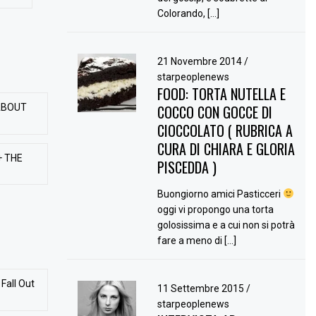
Colorando, […]
21 Novembre 2014
/
starpeoplenews
FOOD: TORTA NUTELLA E
ABOUT
COCCO CON GOCCE DI
CIOCCOLATO ( RUBRICA A
CURA DI CHIARA E GLORIA
+ THE
PISCEDDA )
Buongiorno amici Pasticceri
oggi vi propongo una torta
golosissima e a cui non si potrà
fare a meno di […]
Fall Out
11 Settembre 2015
/
starpeoplenews