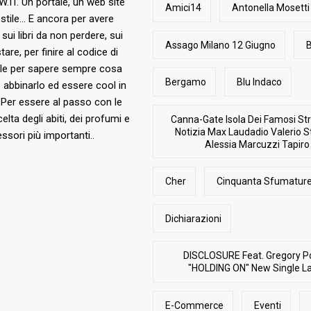
T. Un portale, un web site
Amici14
Antonella Mosetti
stile... E ancora per avere
, sui libri da non perdere, sui
Assago Milano 12 Giugno
B
are, per finire al codice di
ile per sapere sempre cosa
Bergamo
Blu Indaco
abbinarlo ed essere cool in
Per essere al passo con le
elta degli abiti, dei profumi e
Canna-Gate Isola Dei Famosi Str
Notizia Max Laudadio Valerio St
ssori più importanti..
Alessia Marcuzzi Tapiro
Cher
Cinquanta Sfumature
Dichiarazioni
DISCLOSURE Feat. Gregory P
"HOLDING ON" New Single L
E-Commerce
Eventi