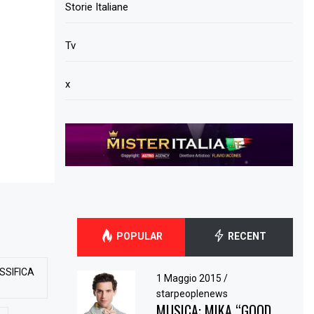
Storie Italiane
Tv
x
POPULAR
RECENT
SSIFICA
1 Maggio 2015
/
starpeoplenews
MUSICA: MIKA “GOOD