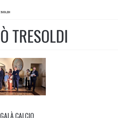
ESOLDI
Ò TRESOLDI
 GALÀ CALCIO