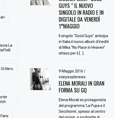
GUYS ” IL NUOVO
SINGOLO IN RADIO E IN
ari
DIGITALE DA VENERDÌ
1°MAGGIO
Il singolo “Good Guys” anticipa
in Italia il nuovo album d’inediti
iscia La
di Mika “No Place in Heaven”
affelli
atteso per il […]
 Di Nero
9 Maggio 2016
/
starpeoplenews
ELENA MORALI IN GRAN
FORMA SU GQ
orter
Elena Morali ex protagonista
atch
del programma ‘La Pupa e il
Secchione’, spesso al centro
Fans
del gossip, e soubrette di