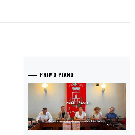
PRIMO PIANO
PRIMO PIANO
Musica, mostre e sport: la grande estate a Duino Aurisina