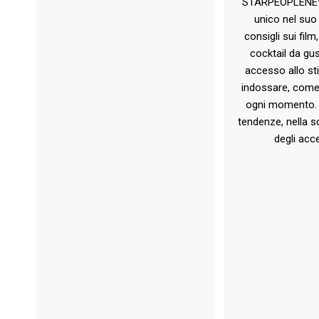
STARPEOPLENEW.I
unico nel suo 
consigli sui film
cocktail da gust
accesso allo st
indossare, come 
ogni momento. 
tendenze, nella sc
degli acce