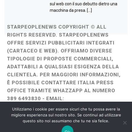
sul web con il suo debutto dietro una
macchina da presa. […]
STARPEOPLENEWS COPYRIGHT © ALL
RIGHTS RESERVED. STARPEOPLENEWS
OFFRE SERVIZI PUBBLICITARI INTEGRATI
(CARTACEO E WEB). OFFRIAMO DIVERSE
TIPOLOGIE DI PROPOSTE COMMERCIALI,
ADATTABILI A QUALSIASI ESIGENZA DELLA
CLIENTELA. PER MAGGIORI INFORMAZIONI,
È POSSIBILE CONTATTARE ITALIA PRESS
OFFICE TRAMITE WHAZZAPP AL NUMERO
389 6493830 - EMAIL:
ITALIAPRESSOFFICE@GMAIL.COM
-
Utilizziamo i cookie per essere sicuri che tu possa avere la
WEBMASTER :
FRANCESCO GENTILE
migliore esperienza sul nostro sito. Se continui ad utilizzare
questo sito noi assumiamo che tu ne sia felice.
FREELANCE