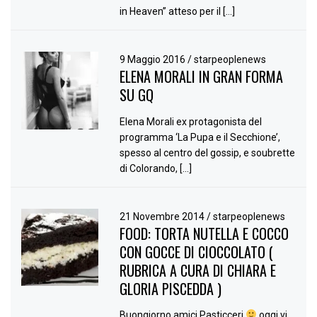
in Heaven” atteso per il […]
9 Maggio 2016
/
starpeoplenews
ELENA MORALI IN GRAN FORMA
SU GQ
Elena Morali ex protagonista del
programma ‘La Pupa e il Secchione’,
spesso al centro del gossip, e soubrette
di Colorando, […]
21 Novembre 2014
/
starpeoplenews
FOOD: TORTA NUTELLA E COCCO
CON GOCCE DI CIOCCOLATO (
RUBRICA A CURA DI CHIARA E
GLORIA PISCEDDA )
Buongiorno amici Pasticceri
oggi vi