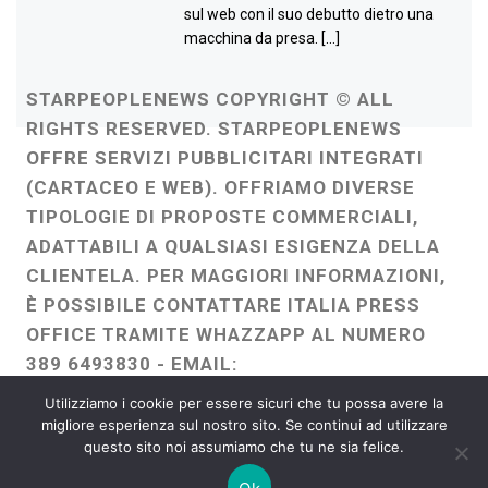
sul web con il suo debutto dietro una
macchina da presa. […]
STARPEOPLENEWS COPYRIGHT © ALL
RIGHTS RESERVED. STARPEOPLENEWS
OFFRE SERVIZI PUBBLICITARI INTEGRATI
(CARTACEO E WEB). OFFRIAMO DIVERSE
TIPOLOGIE DI PROPOSTE COMMERCIALI,
ADATTABILI A QUALSIASI ESIGENZA DELLA
CLIENTELA. PER MAGGIORI INFORMAZIONI,
È POSSIBILE CONTATTARE ITALIA PRESS
OFFICE TRAMITE WHAZZAPP AL NUMERO
389 6493830 - EMAIL:
ITALIAPRESSOFFICE@GMAIL.COM
-
Utilizziamo i cookie per essere sicuri che tu possa avere la
WEBMASTER :
FRANCESCO GENTILE
migliore esperienza sul nostro sito. Se continui ad utilizzare
questo sito noi assumiamo che tu ne sia felice.
FREELANCE