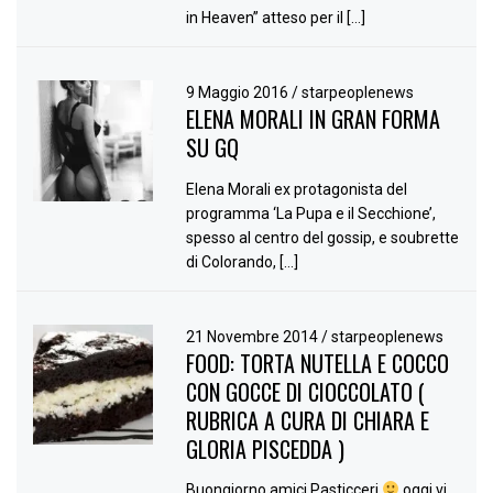
in Heaven” atteso per il […]
9 Maggio 2016
/
starpeoplenews
ELENA MORALI IN GRAN FORMA
SU GQ
Elena Morali ex protagonista del
programma ‘La Pupa e il Secchione’,
spesso al centro del gossip, e soubrette
di Colorando, […]
21 Novembre 2014
/
starpeoplenews
FOOD: TORTA NUTELLA E COCCO
CON GOCCE DI CIOCCOLATO (
RUBRICA A CURA DI CHIARA E
GLORIA PISCEDDA )
Buongiorno amici Pasticceri
oggi vi