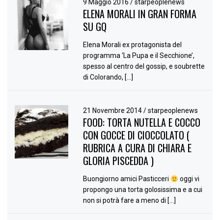
9 Maggio 2016
/
starpeoplenews
ELENA MORALI IN GRAN FORMA
SU GQ
Elena Morali ex protagonista del
programma ‘La Pupa e il Secchione’,
spesso al centro del gossip, e soubrette
di Colorando, […]
21 Novembre 2014
/
starpeoplenews
FOOD: TORTA NUTELLA E COCCO
CON GOCCE DI CIOCCOLATO (
RUBRICA A CURA DI CHIARA E
GLORIA PISCEDDA )
Buongiorno amici Pasticceri
oggi vi
propongo una torta golosissima e a cui
non si potrà fare a meno di […]