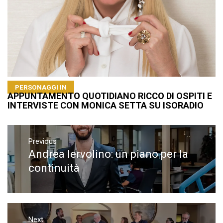
PERSONAGGI IN
APPUNTAMENTO QUOTIDIANO RICCO DI OSPITI E
INTERVISTE CON MONICA SETTA SU ISORADIO
Navigazione
articoli
Previous
Andrea Iervolino: un piano per la
Previous
post:
continuità
Next