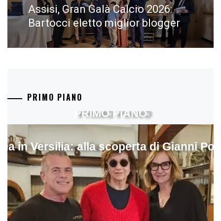
Assisi, Gran Galà Calcio 2026:
Next
post:
Bartocci eletto miglior blogger
PRIMO PIANO
PRIMO PIANO
ina in Versilia: alla scoperta di Gianni Pol