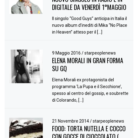
DIGITALE DA VENERDÌ 1°MAGGIO
Il singolo “Good Guys” anticipa in Italia il
nuovo album d’inediti di Mika “No Place
in Heaven” atteso per il […]
9 Maggio 2016
/
starpeoplenews
ELENA MORALI IN GRAN FORMA
SU GQ
Elena Morali ex protagonista del
programma ‘La Pupa e il Secchione’,
spesso al centro del gossip, e soubrette
di Colorando, […]
21 Novembre 2014
/
starpeoplenews
FOOD: TORTA NUTELLA E COCCO
CON GOCCE DI CIOCCOLATO (