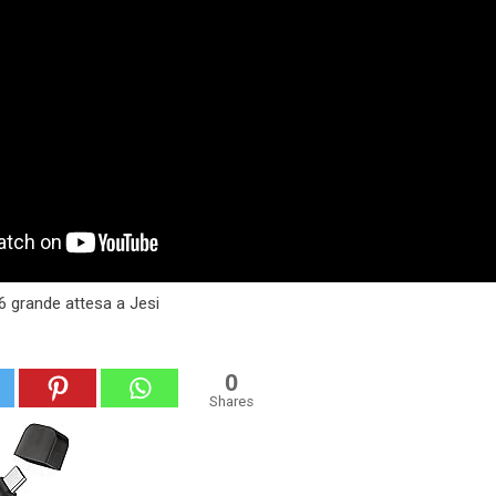
6 grande attesa a Jesi
0
Shares