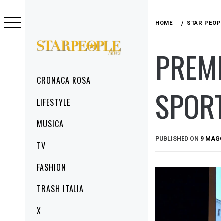
Skip
to
HOME
STAR PEOP
content
PREMI
STARPEOPLENEWS
IL PORTALE DELLA CRONACA ROSA, DEL
GLAMOUR DEL LIFESTYLE
Primary
CRONACA ROSA
Menu
SPOR
LIFESTYLE
MUSICA
PUBLISHED ON
9 MAG
TV
FASHION
TRASH ITALIA
X