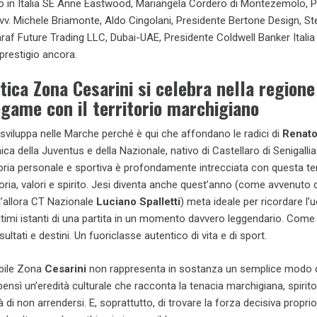
o in Italia SE Anne Eastwood, Mariangela Cordero di Montezemolo, P
vv. Michele Briamonte, Aldo Cingolani, Presidente Bertone Design, S
f Future Trading LLC, Dubai-UAE, Presidente Coldwell Banker Italia
i prestigio ancora.
tica Zona Cesarini si celebra nella regione
egame con il territorio marchigiano
 sviluppa nelle Marche perché è qui che affondano le radici di
Renat
nica della Juventus e della Nazionale, nativo di Castellaro di Senigallia
oria personale e sportiva è profondamente intrecciata con questa te
ia, valori e spirito. Jesi diventa anche quest’anno (come avvenuto 
ll’allora CT Nazionale
Luciano Spalletti
) meta ideale per ricordare l
ltimi istanti di una partita in un momento davvero leggendario. Come 
sultati e destini. Un fuoriclasse autentico di vita e di sport.
bile Zona
Cesarini
non rappresenta in sostanza un semplice modo di
bensì un’eredità culturale che racconta la tenacia marchigiana, spirito
tà di non arrendersi. E, soprattutto, di trovare la forza decisiva propri