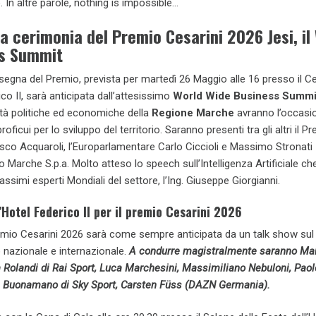
 In altre parole, nothing is impossible…
a cerimonia del Premio Cesarini 2026 Jesi, il
ss Summit
egna del Premio, prevista per martedì 26 Maggio alle 16 presso il C
co II, sarà anticipata dall’attesissimo
World Wide Business Summi
ità politiche ed economiche della
Regione Marche
avranno l’occasio
roficui per lo sviluppo del territorio. Saranno presenti tra gli altri il P
sco Acquaroli, l’Europarlamentare Carlo Ciccioli e Massimo Stronati
o Marche S.p.a. Molto atteso lo speech sull’Intelligenza Artificiale ch
ssimi esperti Mondiali del settore, l’Ing. Giuseppe Giorgianni.
l’Hotel Federico II per il premio Cesarini 2026
mio Cesarini 2026 sarà come sempre anticipata da un talk show sul
 nazionale e internazionale.
A condurre magistralmente saranno Ma
a Rolandi di Rai Sport, Luca Marchesini, Massimiliano Nebuloni, Paol
a Buonamano di Sky Sport, Carsten Füss (DAZN Germania).