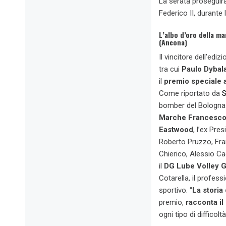
La serata proseguirà
Federico II, durante 
L’albo d’oro della ma
(Ancona)
Il vincitore dell’edi
tra cui
Paulo Dybal
il
premio speciale a
Come riportato da
S
bomber del Bologn
Marche Francesco 
Eastwood
, l’ex Pr
Roberto Pruzzo, Fra
Chierico, Alessio Ca
il
DG Lube Volley 
Cotarella, il profe
sportivo. “
La storia
premio,
racconta il
ogni tipo di difficol