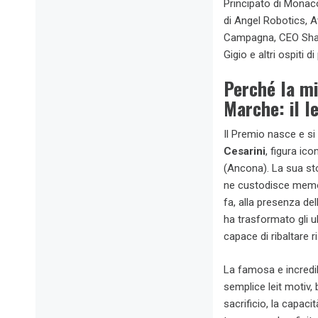
Principato di Monac
di Angel Robotics, A
Campagna, CEO Shara
Gigio e altri ospiti d
Perché la mi
Marche: il l
Il Premio nasce e si
Cesarini
, figura ico
(Ancona). La sua st
ne custodisce memor
fa, alla presenza de
ha trasformato gli u
capace di ribaltare ri
La famosa e incredi
semplice leit motiv, 
sacrificio, la capaci