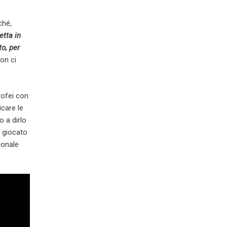
ché,
etta in
o, per
on ci
rofei con
icare le
 a dirlo
a giocato
ionale