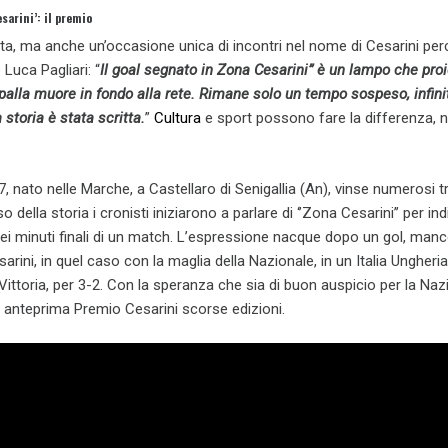
sarini’: il premio
a, ma anche un’occasione unica di incontri nel nome di Cesarini per
Luca Pagliari: “
Il goal segnato in Zona Cesarini” è un lampo che proi
palla muore in fondo alla rete. Rimane solo un tempo sospeso, infinit
 storia è stata scritta.
”
Cultura
e sport possono fare la differenza, n
7, nato nelle Marche, a Castellaro di Senigallia (An), vinse numerosi t
 della storia i cronisti iniziarono a parlare di ‘’Zona Cesarini’’ per ind
ei minuti finali di un match. L’espressione nacque dopo un gol, manco
esarini, in quel caso con la maglia della Nazionale, in un Italia Ungheri
 Vittoria, per 3-2. Con la speranza che sia di buon auspicio per la Naz
o anteprima Premio Cesarini scorse edizioni.