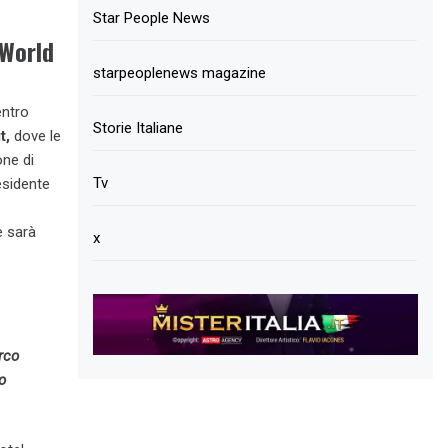
Star People News
 World
starpeoplenews magazine
entro
Storie Italiane
t,
dove le
ne di
Tv
residente
e sarà
x
rco
o