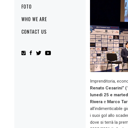
FOTO
WHO WE ARE
CONTACT US
Imprenditoria, econo
Renato Cesarini” (
lunedì 25 e marted
Rivera
e
Marco Tard
all’indimenticabile g
i suoi gol allo scade
dove si terrà la pre