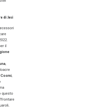
otel
e di Jesi
edecessori
care
2022.
er il
gione
una
,
doacre
e Cosmi
,
o
mma
to questo
ffrontare
uaroli
.