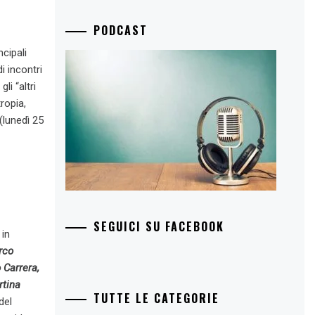
PODCAST
ncipali
i incontri
li “altri
tropia,
(lunedì 25
SEGUICI SU FACEBOOK
 in
rco
 Carrera,
rtina
TUTTE LE CATEGORIE
del