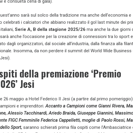
w e consueta cena di gala).
uest’anno sarà sul solco della tradizione ma anche dell’economia e
celebrati i calciatori che abbiano realizzato il gol last minute dei pri
italiani,
Serie A, B della stagione 2025/26
ma anche la due giorni d
arà anche l’occasione per la creazione di connessioni tra lo sport e g
o dagli organizzatori, dal sociale all’industria, dalla finanza alla filan
zionale. Insomma, da non perdere il summit del World Wide Business 
Jesi).
ospiti della premiazione ‘Premio
026’ Jesi
 e 26 maggio a Hotel Federico II Jesi (a partire dal primo pomeriggio)
campioni e imprenditori.
Accanto a Campioni come Gianni Rivera, Ma
one, Alessio Tacchinardi, Ariedo Braida, Giuseppe Giannini, Massimo
ente FIGC Femminile Federica Cappelletti, moglie di Paolo Rossi, Ma
dello Sport,
saranno schierati prima fila ospiti come l’Ambasciatrice 