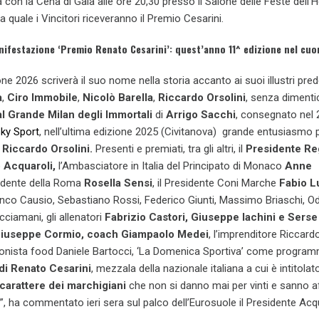
 con la Cena di Gala alle ore 20,30 presso il Salone delle Feste dell’H
la quale i Vincitori riceveranno il Premio Cesarini.
nifestazione ‘Premio Renato Cesarini’: quest’anno 11^ edizione nel cuor
zione 2026 scriverà il suo nome nella storia accanto ai suoi illustri pr
a
,
Ciro Immobile
,
Nicolò Barella
,
Riccardo Orsolini
, senza dimenti
l Grande Milan degli Immortali
di
Arrigo Sacchi
, consegnato nel 
ky Sport
, nell’ultima edizione 2025 (Civitanova) grande entusiasmo p
a
Riccardo Orsolini.
Presenti e premiati, tra gli altri, il
Presidente Re
Acquaroli,
l’Ambasciatore in Italia del Principato di Monaco
Anne
esidente della Roma
Rosella Sensi
, il Presidente Coni Marche
Fabio L
nco Causio, Sebastiano Rossi, Federico Giunti, Massimo Briaschi, O
cciamani, gli allenatori
Fabrizio Castori, Giuseppe Iachini e Sers
Giuseppe Cormio, coach Giampaolo Medei
, l’imprenditore Riccard
ssionista food Daniele Bartocci, ‘La Domenica Sportiva’ come progra
 di Renato Cesarini
, mezzala della nazionale italiana a cui è intitola
 carattere dei marchigiani
che non si danno mai per vinti e sanno a
tà”, ha commentato ieri sera sul palco dell’Eurosuole il Presidente Acq