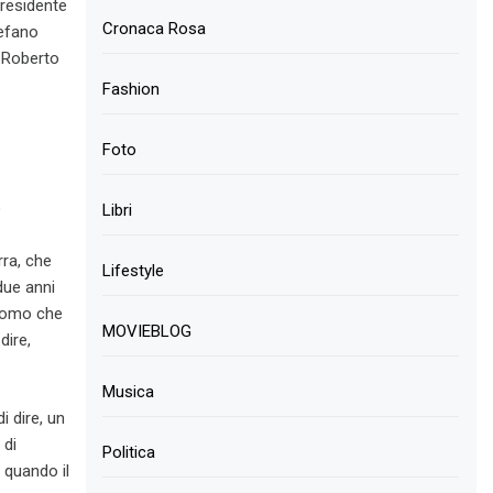
residente
Cronaca Rosa
tefano
 Roberto
Fashion
Foto
o
Libri
rra, che
Lifestyle
due anni
’uomo che
MOVIEBLOG
dire,
Musica
 dire, un
 di
Politica
o quando il