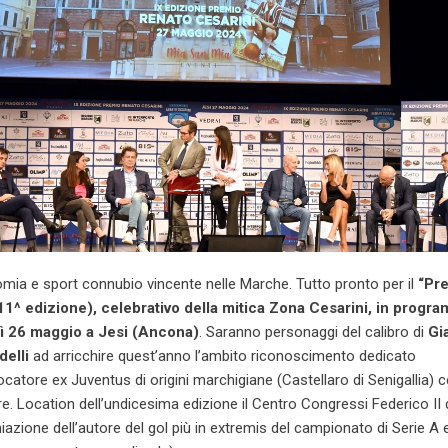
mia e sport connubio vincente nelle Marche. Tutto pronto per il
“Pr
11^ edizione), celebrativo della mitica Zona Cesarini, in progr
ì 26 maggio a Jesi (Ancona)
. Saranno personaggi del calibro di
Gi
elli
ad arricchire quest’anno l’ambito riconoscimento dedicato
iocatore ex Juventus di origini marchigiane (Castellaro di Senigallia) 
re. Location dell’undicesima edizione il Centro Congressi Federico II d
miazione dell’autore del gol più in extremis del campionato di Serie A 