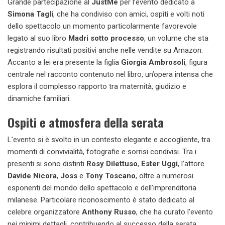
Grande partecipazione al
JustMe
per l’evento dedicato a
Simona Tagli
, che ha condiviso con amici, ospiti e volti noti
dello spettacolo un momento particolarmente favorevole
legato al suo libro
Madri sotto processo
, un volume che sta
registrando risultati positivi anche nelle vendite su Amazon.
Accanto a lei era presente la figlia
Giorgia Ambrosoli
, figura
centrale nel racconto contenuto nel libro, un’opera intensa che
esplora il complesso rapporto tra maternità, giudizio e
dinamiche familiari.
Ospiti e atmosfera della serata
L’evento si è svolto in un contesto elegante e accogliente, tra
momenti di convivialità, fotografie e sorrisi condivisi. Tra i
presenti si sono distinti
Rosy Dilettuso
,
Ester Uggi
, l’attore
Davide Nicora
,
Joss
e
Tony Toscano
, oltre a numerosi
esponenti del mondo dello spettacolo e dell’imprenditoria
milanese. Particolare riconoscimento è stato dedicato al
celebre organizzatore
Anthony Russo
, che ha curato l’evento
nei minimi dettagli, contribuendo al successo della serata.