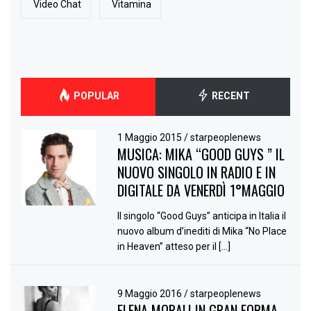
Video Chat
Vitamina
POPULAR
RECENT
1 Maggio 2015
/
starpeoplenews
MUSICA: MIKA “GOOD GUYS ” IL
NUOVO SINGOLO IN RADIO E IN
DIGITALE DA VENERDÌ 1°MAGGIO
Il singolo “Good Guys” anticipa in Italia il
nuovo album d’inediti di Mika “No Place
in Heaven” atteso per il […]
9 Maggio 2016
/
starpeoplenews
ELENA MORALI IN GRAN FORMA