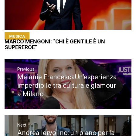
MUSICA
MARCO MENGONI: “CHI È GENTILE È UN
SUPEREROE”
Navigazione
articoli
Previous
Melanie FrancescaUn’esperienza
Previous
post:
imperdibile tra cultura e glamour
a Milano
Next
Andrea Iervolino: un piano per la
Next