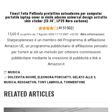
Finest Folia Pellicola protettiva autoadesiva per computer
portatile laptop cover in vinile adesivo universal design astratto
skin sticker (13-14″, LP25 Nero carbone)
(
4151502
)
15,60 €
(a partire da 7 Agosto 2026 17:19 GMT +02:00 -
Altre informazioni
)
Starpeoplenews è un membro del Programma di affiliazione
Amazon UE, un programma pubblicitario di affiliazione pensato
per fornire ai siti un metodo per ottenere commissioni
pubblicitarie mediante la creazione di pubblicità e link a
Amazon.it
MUSICA
DOLCEVITA NOORÈ
,
ELEONORA PORCIATTI
,
GELATO ALLE 3
,
MUSICA
,
REGGAETON
,
TONY LABRIOLA
,
TORMENTONE
RELATED ARTICLES