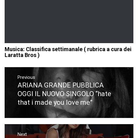
Musica: Classifica settimanale ( rubrica a cura dei
Laratta Bros )
Navigazione
articoli
Previous
ARIANA GRANDE PUBBLICA
Previous
post:
OGGI IL NUOVO SINGOLO “hate
that i made you love me”
Next