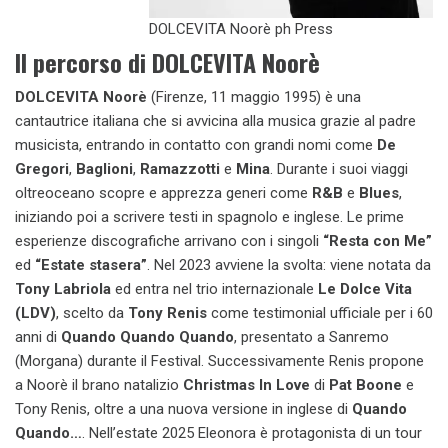
DOLCEVITA Noorè ph Press
Il percorso di DOLCEVITA Noorè
DOLCEVITA Noorè
(Firenze, 11 maggio 1995) è una
cantautrice italiana che si avvicina alla musica grazie al padre
musicista, entrando in contatto con grandi nomi come
De
Gregori
,
Baglioni
,
Ramazzotti
e
Mina
. Durante i suoi viaggi
oltreoceano scopre e apprezza generi come
R&B
e
Blues
,
iniziando poi a scrivere testi in spagnolo e inglese. Le prime
esperienze discografiche arrivano con i singoli
“Resta con Me”
ed
“Estate stasera”
. Nel 2023 avviene la svolta: viene notata da
Tony Labriola
ed entra nel trio internazionale
Le Dolce Vita
(LDV)
, scelto da
Tony Renis
come testimonial ufficiale per i 60
anni di
Quando Quando Quando
, presentato a Sanremo
(Morgana) durante il Festival. Successivamente Renis propone
a Noorè il brano natalizio
Christmas In Love
di
Pat Boone
e
Tony Renis, oltre a una nuova versione in inglese di
Quando
Quando…
. Nell’estate 2025 Eleonora è protagonista di un tour