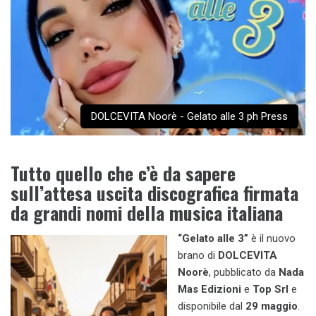
DOLCEVITA Noorè - Gelato alle 3 ph Press
Tutto quello che c’è da sapere
sull’attesa uscita discografica firmata
da grandi nomi della musica italiana
“Gelato alle 3”
è il nuovo
brano di
DOLCEVITA
Noorè
, pubblicato da
Nada
Mas Edizioni
e
Top Srl
e
disponibile dal
29 maggio
.