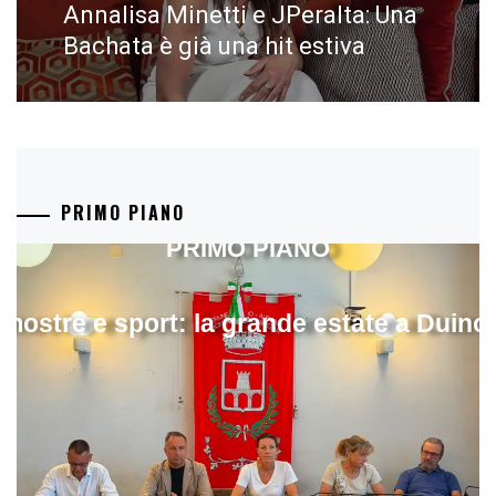
Annalisa Minetti e JPeralta: Una
Next
post:
Bachata è già una hit estiva
PRIMO PIANO
PRIMO PIANO
mostre e sport: la grande estate a Duino