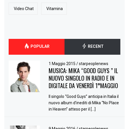
Video Chat
Vitamina
POPULAR
RECENT
1 Maggio 2015
/
starpeoplenews
MUSICA: MIKA “GOOD GUYS ” IL
NUOVO SINGOLO IN RADIO E IN
DIGITALE DA VENERDÌ 1°MAGGIO
Il singolo “Good Guys” anticipa in Italia il
nuovo album d’inediti di Mika “No Place
in Heaven” atteso per il […]
9 Maggio 2016
/
starpeoplenews