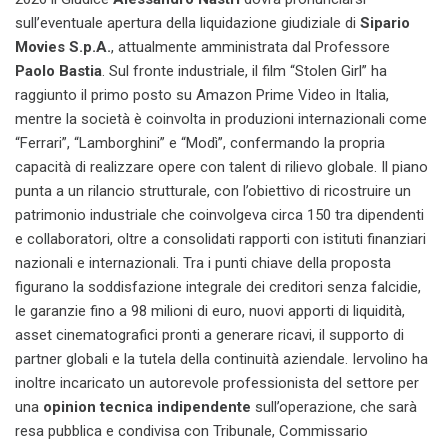
sull’eventuale apertura della liquidazione giudiziale di
Sipario
Movies S.p.A.
, attualmente amministrata dal Professore
Paolo Bastia
. Sul fronte industriale, il film “Stolen Girl” ha
raggiunto il primo posto su Amazon Prime Video in Italia,
mentre la società è coinvolta in produzioni internazionali come
“Ferrari”, “Lamborghini” e “Modì”, confermando la propria
capacità di realizzare opere con talent di rilievo globale. Il piano
punta a un rilancio strutturale, con l’obiettivo di ricostruire un
patrimonio industriale che coinvolgeva circa 150 tra dipendenti
e collaboratori, oltre a consolidati rapporti con istituti finanziari
nazionali e internazionali. Tra i punti chiave della proposta
figurano la soddisfazione integrale dei creditori senza falcidie,
le garanzie fino a 98 milioni di euro, nuovi apporti di liquidità,
asset cinematografici pronti a generare ricavi, il supporto di
partner globali e la tutela della continuità aziendale. Iervolino ha
inoltre incaricato un autorevole professionista del settore per
una
opinion tecnica indipendente
sull’operazione, che sarà
resa pubblica e condivisa con Tribunale, Commissario