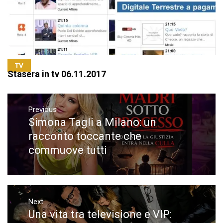
TV
Stasera in tv 06.11.2017
Navigazione
articoli
Previous
Simona Tagli a Milano: un
Previous
post:
racconto toccante che
commuove tutti
Next
Una vita tra televisione e VIP:
Next