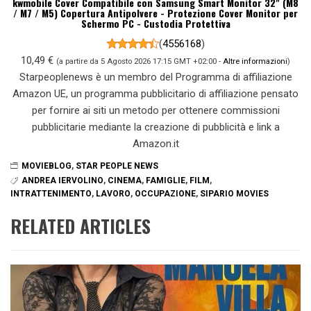
kwmobile Cover Compatibile con Samsung Smart Monitor 32" (M8
/ M7 / M5) Copertura Antipolvere - Protezione Cover Monitor per
Schermo PC - Custodia Protettiva
(
4556168
)
10,49 €
(a partire da 5 Agosto 2026 17:15 GMT +02:00 -
Altre informazioni
)
Starpeoplenews è un membro del Programma di affiliazione
Amazon UE, un programma pubblicitario di affiliazione pensato
per fornire ai siti un metodo per ottenere commissioni
pubblicitarie mediante la creazione di pubblicità e link a
Amazon.it
MOVIEBLOG
,
STAR PEOPLE NEWS
ANDREA IERVOLINO
,
CINEMA
,
FAMIGLIE
,
FILM
,
INTRATTENIMENTO
,
LAVORO
,
OCCUPAZIONE
,
SIPARIO MOVIES
RELATED ARTICLES