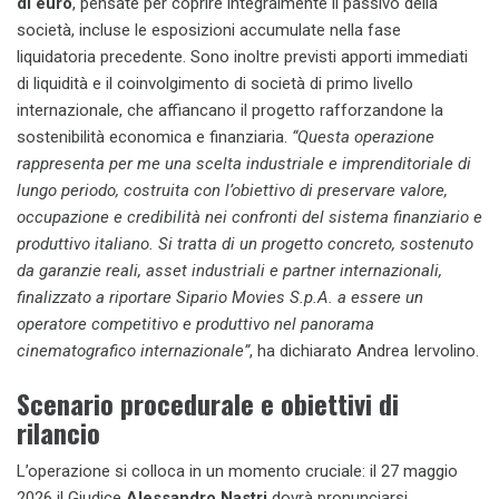
di euro
, pensate per coprire integralmente il passivo della
società, incluse le esposizioni accumulate nella fase
liquidatoria precedente. Sono inoltre previsti apporti immediati
di liquidità e il coinvolgimento di società di primo livello
internazionale, che affiancano il progetto rafforzandone la
sostenibilità economica e finanziaria.
“Questa operazione
rappresenta per me una scelta industriale e imprenditoriale di
lungo periodo, costruita con l’obiettivo di preservare valore,
occupazione e credibilità nei confronti del sistema finanziario e
produttivo italiano. Si tratta di un progetto concreto, sostenuto
da garanzie reali, asset industriali e partner internazionali,
finalizzato a riportare Sipario Movies S.p.A. a essere un
operatore competitivo e produttivo nel panorama
cinematografico internazionale”
, ha dichiarato Andrea Iervolino.
Scenario procedurale e obiettivi di
rilancio
L’operazione si colloca in un momento cruciale: il 27 maggio
2026 il Giudice
Alessandro Nastri
dovrà pronunciarsi