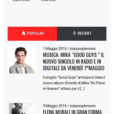
POPULAR
RECENT
1 Maggio 2015
/
starpeoplenews
MUSICA: MIKA “GOOD GUYS ” IL
NUOVO SINGOLO IN RADIO E IN
DIGITALE DA VENERDÌ 1°MAGGIO
Il singolo “Good Guys” anticipa in Italia il
nuovo album d’inediti di Mika “No Place
in Heaven” atteso per il […]
9 Maggio 2016
/
starpeoplenews
ELENA MORALI IN GRAN FORMA