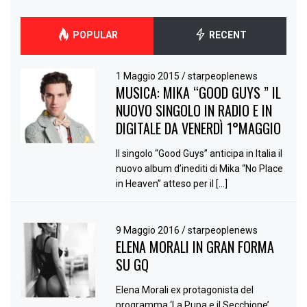
POPULAR
RECENT
1 Maggio 2015
/
starpeoplenews
MUSICA: MIKA “GOOD GUYS ” IL
NUOVO SINGOLO IN RADIO E IN
DIGITALE DA VENERDÌ 1°MAGGIO
Il singolo “Good Guys” anticipa in Italia il
nuovo album d’inediti di Mika “No Place
in Heaven” atteso per il […]
9 Maggio 2016
/
starpeoplenews
ELENA MORALI IN GRAN FORMA
SU GQ
Elena Morali ex protagonista del
programma ‘La Pupa e il Secchione’,