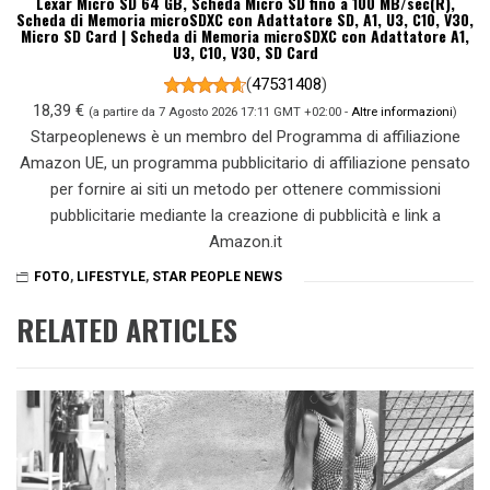
Lexar Micro SD 64 GB, Scheda Micro SD fino a 100 MB/sec(R),
Scheda di Memoria microSDXC con Adattatore SD, A1, U3, C10, V30,
Micro SD Card | Scheda di Memoria microSDXC con Adattatore A1,
U3, C10, V30, SD Card
(
47531408
)
18,39 €
(a partire da 7 Agosto 2026 17:11 GMT +02:00 -
Altre informazioni
)
Starpeoplenews è un membro del Programma di affiliazione
Amazon UE, un programma pubblicitario di affiliazione pensato
per fornire ai siti un metodo per ottenere commissioni
pubblicitarie mediante la creazione di pubblicità e link a
Amazon.it
FOTO
,
LIFESTYLE
,
STAR PEOPLE NEWS
RELATED ARTICLES