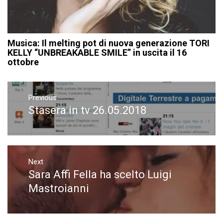
Musica: Il melting pot di nuova generazione TORI
KELLY “UNBREAKABLE SMILE” in uscita il 16
ottobre
Navigazione
articoli
Previous
Stasera in tv 26.05.2018
Previous
post:
Next
Sara Affi Fella ha scelto Luigi
Next
post:
Mastroianni