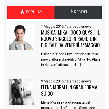
POPULAR
RECENT
1 Maggio 2015
/
starpeoplenews
MUSICA: MIKA “GOOD GUYS ” IL
NUOVO SINGOLO IN RADIO E IN
DIGITALE DA VENERDÌ 1°MAGGIO
Il singolo “Good Guys” anticipa in Italia il
nuovo album d’inediti di Mika “No Place
in Heaven” atteso per il […]
9 Maggio 2016
/
starpeoplenews
ELENA MORALI IN GRAN FORMA
SU GQ
Elena Morali ex protagonista del
programma ‘La Pupa e il Secchione’,