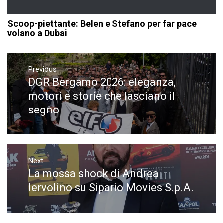
Scoop-piettante: Belen e Stefano per far pace
volano a Dubai
Navigazione
articoli
Previous
DGR Bergamo 2026: eleganza,
Previous
post:
motori e storie che lasciano il
segno
Next
La mossa shock di Andrea
Next
post:
Iervolino su Sipario Movies S.p.A.