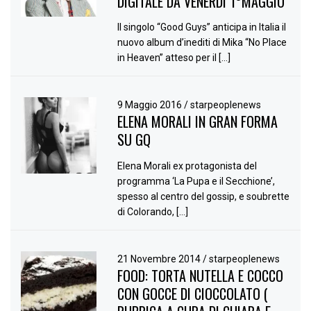
DIGITALE DA VENERDÌ 1°MAGGIO
Il singolo “Good Guys” anticipa in Italia il
nuovo album d’inediti di Mika “No Place
in Heaven” atteso per il […]
9 Maggio 2016
/
starpeoplenews
ELENA MORALI IN GRAN FORMA
SU GQ
Elena Morali ex protagonista del
programma ‘La Pupa e il Secchione’,
spesso al centro del gossip, e soubrette
di Colorando, […]
21 Novembre 2014
/
starpeoplenews
FOOD: TORTA NUTELLA E COCCO
CON GOCCE DI CIOCCOLATO (