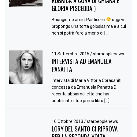
RUBRICA A CURA DI CHIARA E
GLORIA PISCEDDA )
Buongiorno amici Pasticceri
oggi vi
propongo una torta golosissima e a cui
non si potrà fare a meno di […]
11 Settembre 2015
/
starpeoplenews
INTERVISTA AD EMANUELA
PANATTA
Intervista di Maria Vittoria Corasaniti
concessa da Emanuela Panatta Di
recente abbiamo letto che hai
pubblicato il tuo primo libro […]
16 Ottobre 2013
/
starpeoplenews
LORY DEL SANTO CI RIPROVA
PER LA SECONDA VOLTA