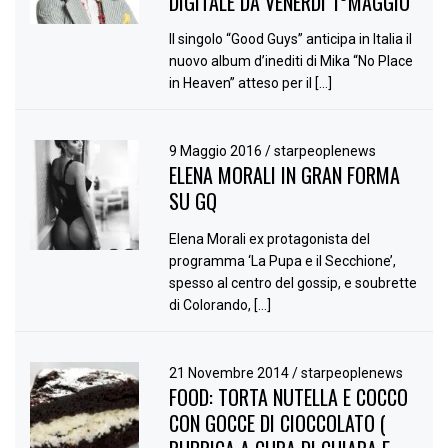
DIGITALE DA VENERDÌ 1°MAGGIO
Il singolo “Good Guys” anticipa in Italia il
nuovo album d’inediti di Mika “No Place
in Heaven” atteso per il […]
9 Maggio 2016
/
starpeoplenews
ELENA MORALI IN GRAN FORMA
SU GQ
Elena Morali ex protagonista del
programma ‘La Pupa e il Secchione’,
spesso al centro del gossip, e soubrette
di Colorando, […]
21 Novembre 2014
/
starpeoplenews
FOOD: TORTA NUTELLA E COCCO
CON GOCCE DI CIOCCOLATO (