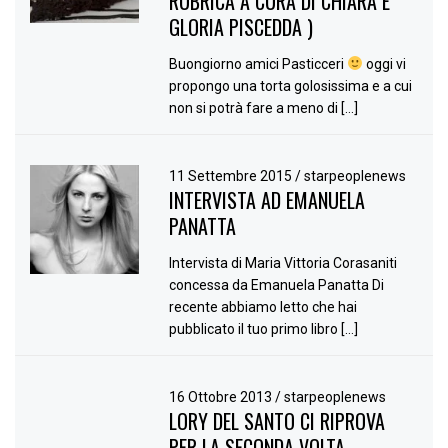
RUBRICA A CURA DI CHIARA E
GLORIA PISCEDDA )
Buongiorno amici Pasticceri
oggi vi
propongo una torta golosissima e a cui
non si potrà fare a meno di […]
11 Settembre 2015
/
starpeoplenews
INTERVISTA AD EMANUELA
PANATTA
Intervista di Maria Vittoria Corasaniti
concessa da Emanuela Panatta Di
recente abbiamo letto che hai
pubblicato il tuo primo libro […]
16 Ottobre 2013
/
starpeoplenews
LORY DEL SANTO CI RIPROVA
PER LA SECONDA VOLTA