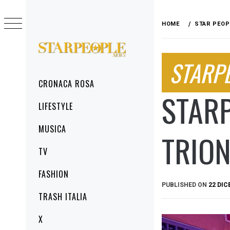
Skip
to
HOME
STAR PEOP
content
STARPEOPLENEWS
STARP
IL PORTALE DELLA CRONACA ROSA, DEL
GLAMOUR DEL LIFESTYLE
Primary
CRONACA ROSA
Menu
STARP
LIFESTYLE
MUSICA
TRION
TV
FASHION
PUBLISHED ON
22 DIC
TRASH ITALIA
X