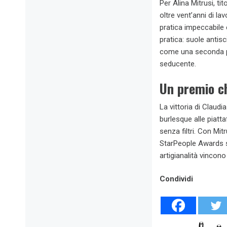
Per Alina Mitrusi, tit
oltre vent’anni di la
pratica impeccabile 
pratica: suole antis
come una seconda pe
seducente.
Un premio ch
La vittoria di Claud
burlesque alle piatt
senza filtri. Con Mit
StarPeople Awards s
artigianalità vincon
Condividi