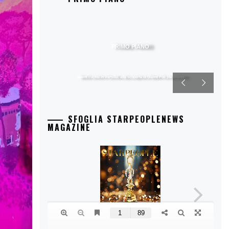
PRIMO PIANO
Talenti cucina in Versilia: alla scoperta di Gianni Poli (da Bruno)
SFOGLIA STARPEOPLENEWS
MAGAZINE