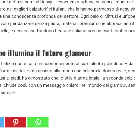
olare dell’azienda Ital Design, l’esperienza si basa su anni di studio art
voro nei migliori calzaturifici italiani, che le hanno permesso di acquis
e una conoscenza profonda del settore. Ogni paio di Mitrusi è un’ope
civolo per danzare senza paura, materiali premium che abbracciano il
lle, e design che fondono heritage italiano con un twist contempo
e illumina il futuro glamour
ia Letizia non è solo un riconoscimento al suo talento poliedrico – dai
aforme digitali – ma un inno alla moda che celebra la donna reale, se
rusi ai piedi, ha dimostrato che lo stile è arma letale: la seconda edizi
i chiude così, con un messaggio chiaro: nel mondo del glamour, sen
o sempre.