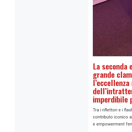
La seconda e
grande clamo
l’eccellenza
dell’intratt
imperdibile 
Tra i riflettori e i f
contributo iconico a
e empowerment fem