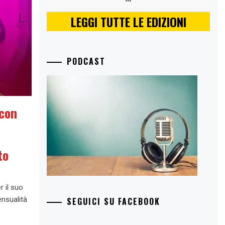
LEGGI TUTTE LE EDIZIONI
PODCAST
 con
to
r il suo
ensualità
SEGUICI SU FACEBOOK