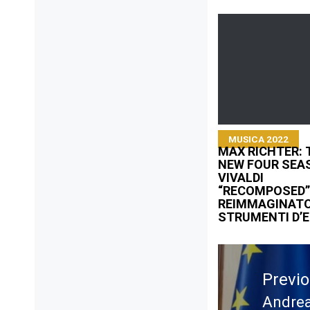
MUSICA 2022
MAX RICHTER: 
NEW FOUR SEA
VIVALDI
“RECOMPOSED”
REIMMAGINATO
STRUMENTI D’
Navigazione
articoli
Previ
Andrea
Previ