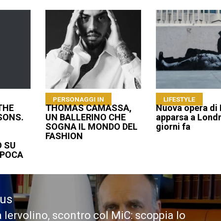
PERSONAGGI IN
LIFESTYLE
THE
THOMAS CAMASSA,
Nuova opera di
SONS.
UN BALLERINO CHE
apparsa a Londr
SOGNA IL MONDO DEL
giorni fa
FASHION
 SU
EPOCA
ous
 Iervolino, scontro col MiC: scoppia lo
ous