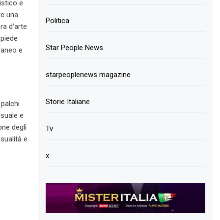
istico e
ire una
Politica
ra d’arte
 piede
Star People News
raneo e
starpeoplenews magazine
Storie Italiane
 palchi
nsuale e
one degli
Tv
sualità e
x