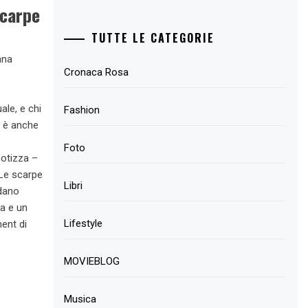
scarpe
TUTTE LE CATEGORIE
nna
Cronaca Rosa
e
ale, e chi
Fashion
o è anche
Foto
notizza –
 Le scarpe
Libri
ndano
za e un
Lifestyle
ent di
MOVIEBLOG
Musica