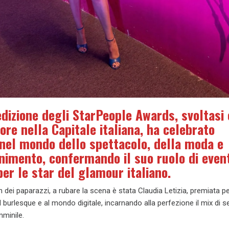
dizione degli StarPeople Awards, svoltasi
re nella Capitale italiana, ha celebrato
 nel mondo dello spettacolo, della moda e
enimento, confermando il suo ruolo di even
per le star del glamour italiano.
lash dei paparazzi, a rubare la scena è stata Claudia Letizia, premiata pe
l burlesque e al mondo digitale, incarnando alla perfezione il mix di s
minile.