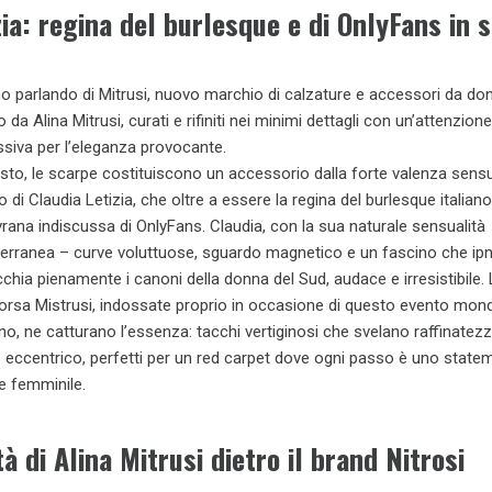
zia: regina del burlesque e di OnlyFans in 
o parlando di Mitrusi, nuovo marchio di calzature e accessori da do
 da Alina Mitrusi, curati e rifiniti nei minimi dettagli con un’attenzion
siva per l’eleganza provocante.
esto, le scarpe costituiscono un accessorio dalla forte valenza sensu
o di Claudia Letizia, che oltre a essere la regina del burlesque italian
vrana indiscussa di OnlyFans. Claudia, con la sua naturale sensualità
erranea – curve voluttuose, sguardo magnetico e un fascino che ip
cchia pienamente i canoni della donna del Sud, audace e irresistibile.
borsa Mistrusi, indossate proprio in occasione di questo evento mo
o, ne catturano l’essenza: tacchi vertiginosi che svelano raffinatez
 eccentrico, perfetti per un red carpet dove ogni passo è uno statem
e femminile.
tà di Alina Mitrusi dietro il brand Nitrosi