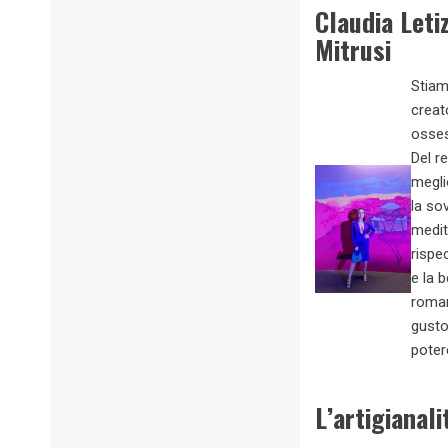
Claudia Leti
Mitrusi
Stiam
creato
osses
Del r
megli
la so
medit
rispe
e la 
roman
gusto
poter
L’artigianali