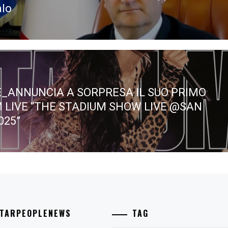
lo
E_ANNUNCIA A SORPRESA IL SUO PRIMO
 LIVE “THE STADIUM SHOW LIVE @SAN
025”
STARPEOPLENEWS
TAG