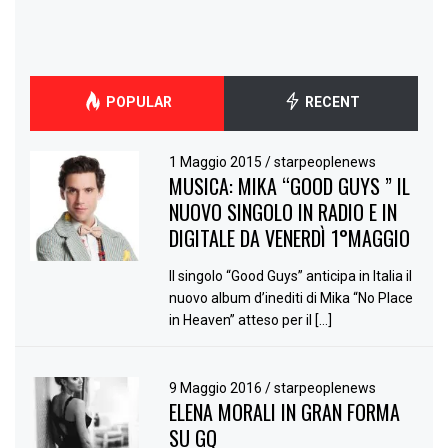
POPULAR
RECENT
1 Maggio 2015
/
starpeoplenews
MUSICA: MIKA “GOOD GUYS ” IL
NUOVO SINGOLO IN RADIO E IN
DIGITALE DA VENERDÌ 1°MAGGIO
Il singolo “Good Guys” anticipa in Italia il
nuovo album d’inediti di Mika “No Place
in Heaven” atteso per il […]
9 Maggio 2016
/
starpeoplenews
ELENA MORALI IN GRAN FORMA
SU GQ