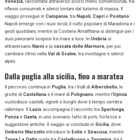
Venezia
, raccontata attraverso scorci meno convenzionali, tra
riflessi consumati e silenzi lontani dal turismo di massa. Il
viaggio prosegue in
Campania
, tra
Napoli
,
Capri
e
Positano
:
Napoli emerge con i suoi vicoli, il culto popolare di Maradona e i
gesti quotidiani, mentre la Costiera Amalfitana si distingue per i
suoi panorami sospesi tra mare e luce. In
Umbria
si
attraversano
Narni
e la
cascata delle Marmore
, per poi
cambiare ritmo nella
Val di Scalve
, tra montagne e silenzi
alpini.
Dalla puglia alla sicilia, fino a maratea
Il percorso continua in
Puglia
, tra i trulli di
Alberobello
, le
grotte di
Castellana
e il mare di
Polignano
, mentre l’
Irpinia
custodisce castelli, vigneti e borghi dove il tempo sembra
rallentare. Il
Lazio
accompagna il racconto tra
Sperlonga
,
Ponza
e
Gaeta
, in uno scenario fatto di porti, fortezze e
suggestioni antiche. Il viaggio si conclude in
Sicilia
, dove
Umberto Marzotto
introduce le
Eolie
e
Siracusa
, mentre
Tanya La Gatta
guida tra
Castelbuono
e
Taormina
, tra il