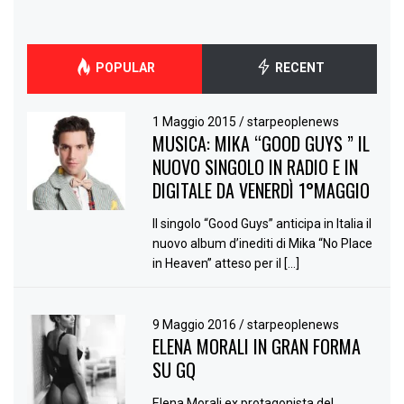
POPULAR
RECENT
1 Maggio 2015
/
starpeoplenews
MUSICA: MIKA “GOOD GUYS ” IL
NUOVO SINGOLO IN RADIO E IN
DIGITALE DA VENERDÌ 1°MAGGIO
Il singolo “Good Guys” anticipa in Italia il
nuovo album d’inediti di Mika “No Place
in Heaven” atteso per il […]
9 Maggio 2016
/
starpeoplenews
ELENA MORALI IN GRAN FORMA
SU GQ
Elena Morali ex protagonista del