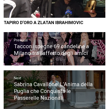
TAPIRO D’ORO A ZLATAN IBRAHIMOVIC
Navigazione
articoli
Previous
Tacconi spegne 69 candeline a
Previous
post:
Milano tra l’affetto degli amici
Next
Sabrina Cavallone: L’Anima della
Next
post:
Puglia che Conquista le
Passerelle Nazionali