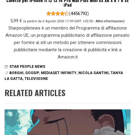
Cavetto per iPhone 11 12 13 14 Pro Max Plus Mini XS XR X 8 7 6 SE
iPad
(
4456792
)
5,99 €
(a partire da 6 Agosto 2026 17:09 GMT +02:00 -
Altre informazioni
)
Starpeoplenews è un membro del Programma di affiliazione
Amazon UE, un programma pubblicitario di affiliazione pensato
per fornire ai siti un metodo per ottenere commissioni
pubblicitarie mediante la creazione di pubblicità e link a
Amazon.it
STAR PEOPLE NEWS
BORGHI
,
GOSSIP
,
MEDIASET INFINITY
,
NICOLA SANTINI
,
TANYA
LA GATTA
,
TELEVISIONE
RELATED ARTICLES