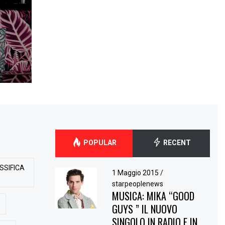
POPULAR
RECENT
SSIFICA
1 Maggio 2015
/
starpeoplenews
MUSICA: MIKA “GOOD
GUYS ” IL NUOVO
SINGOLO IN RADIO E IN