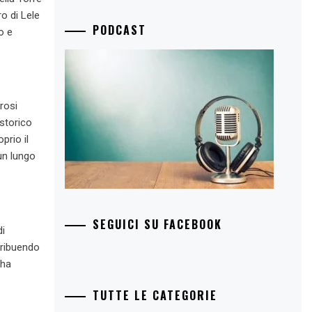
o di Lele
PODCAST
o e
rosi
 storico
prio il
un lungo
SEGUICI SU FACEBOOK
di
tribuendo
 ha
TUTTE LE CATEGORIE