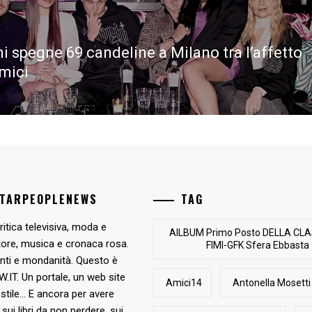
i spegne 69 candeline a Milano tra l’affetto
amici
STARPEOPLENEWS
TAG
ritica televisiva, moda e
AlLBUM Primo Posto DELLA CLA
tore, musica e cronaca rosa.
FIMI-GFK Sfera Ebbasta
nti e mondanità. Questo è
T. Un portale, un web site
Amici14
Antonella Mosetti
stile... E ancora per avere
, sui libri da non perdere, sui