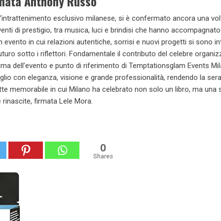
rmata Anthony Russo
ll’intrattenimento esclusivo milanese, si è confermato ancora una vol
enti di prestigio, tra musica, luci e brindisi che hanno accompagnato 
n evento in cui relazioni autentiche, sorrisi e nuovi progetti si sono int
uro sotto i riflettori. Fondamentale il contributo del celebre organi
nima dell’evento e punto di riferimento di Temptationsglam Events Mil
glio con eleganza, visione e grande professionalità, rendendo la ser
te memorabile in cui Milano ha celebrato non solo un libro, ma una s
e rinascite, firmata Lele Mora.
0
Shares