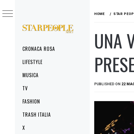
Skip
to
HOME
STAR PEOP
content
UNA V
STARPEOPLENEWS
IL PORTALE DELLA CRONACA ROSA, DEL
GLAMOUR DEL LIFESTYLE
Primary
CRONACA ROSA
Menu
PRESE
LIFESTYLE
MUSICA
PUBLISHED ON
22 MA
TV
FASHION
TRASH ITALIA
X