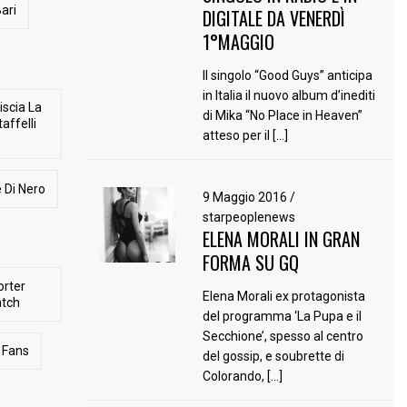
ari
DIGITALE DA VENERDÌ
1°MAGGIO
Il singolo “Good Guys” anticipa
in Italia il nuovo album d’inediti
iscia La
di Mika “No Place in Heaven”
affelli
atteso per il […]
 Di Nero
9 Maggio 2016
/
starpeoplenews
ELENA MORALI IN GRAN
FORMA SU GQ
orter
Elena Morali ex protagonista
atch
del programma ‘La Pupa e il
Secchione’, spesso al centro
Fans
del gossip, e soubrette di
Colorando, […]