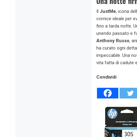
Una notte fi
Il
JustMe
, icona de
cornice ideale per ev
fino a tarda notte. U
unendo passato e fut
Anthony Russo
, a
ha curato ogni detta
impeccabile. Una not
vita fatta di cadute 
Condividi