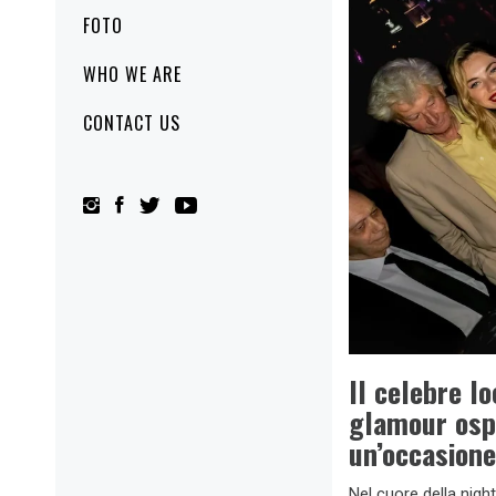
FOTO
WHO WE ARE
CONTACT US
Il celebre l
glamour ospi
un’occasione
Nel cuore della nigh