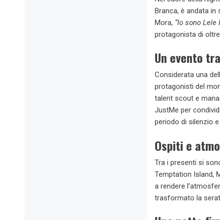
Branca, è andata in 
Mora,
“Io sono Lele 
protagonista di oltr
Un evento tr
Considerata una dell
protagonisti del mond
talent scout e manag
JustMe per condivide
periodo di silenzio 
Ospiti e atmo
Tra i presenti si son
Temptation Island, M
a rendere l’atmosfer
trasformato la sera