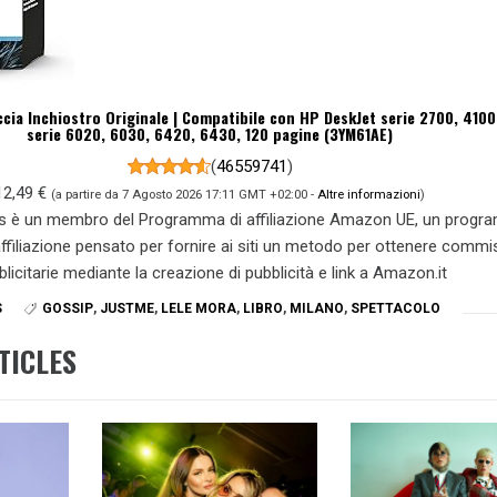
cia Inchiostro Originale | Compatibile con HP DeskJet serie 2700, 4100
serie 6020, 6030, 6420, 6430, 120 pagine (3YM61AE)
(
46559741
)
12,49 €
(a partire da 7 Agosto 2026 17:11 GMT +02:00 -
Altre informazioni
)
s è un membro del Programma di affiliazione Amazon UE, un prog
 affiliazione pensato per fornire ai siti un metodo per ottenere commi
blicitarie mediante la creazione di pubblicità e link a Amazon.it
S
GOSSIP
,
JUSTME
,
LELE MORA
,
LIBRO
,
MILANO
,
SPETTACOLO
TICLES