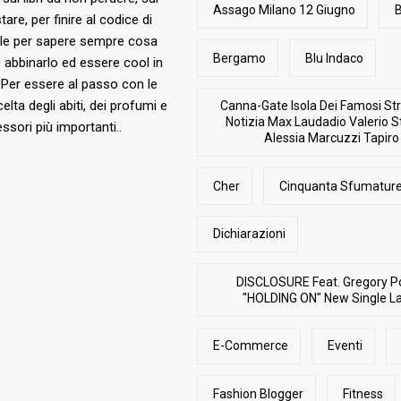
Assago Milano 12 Giugno
B
are, per finire al codice di
ile per sapere sempre cosa
Bergamo
Blu Indaco
abbinarlo ed essere cool in
Per essere al passo con le
elta degli abiti, dei profumi e
Canna-Gate Isola Dei Famosi Str
Notizia Max Laudadio Valerio St
ssori più importanti..
Alessia Marcuzzi Tapiro
Cher
Cinquanta Sfumature
Dichiarazioni
DISCLOSURE Feat. Gregory P
"HOLDING ON" New Single L
E-Commerce
Eventi
Fashion Blogger
Fitness