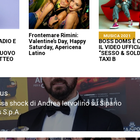
Frontemare Rimini:
MUSICA 2021
ADIO E
Valentine’s Day, Happy
BOSS DOMS È 
Saturday, Apericena
IL VIDEO UFFICI
NUOVO
Latino
“SESSO & SOLDI
ATTEO
TAXI B
ous
sa shock di Andrea Iervolino su Sipario
ous
 S.p.A.