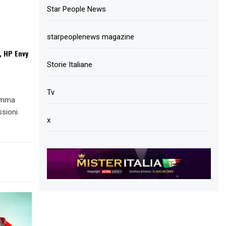
Star People News
starpeoplenews magazine
, HP Envy
Storie Italiane
Tv
ramma
ssioni
x