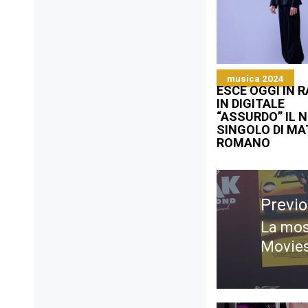
musica 2024
ESCE OGGI IN R
IN DIGITALE
“ASSURDO” IL 
SINGOLO DI M
ROMANO
Navigazione
articoli
Previ
La mos
Previ
Movies
post: