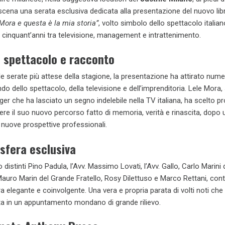
scena una serata esclusiva dedicata alla presentazione del nuovo libr
Mora e questa è la mia storia”
, volto simbolo dello spettacolo italian
e cinquant’anni tra televisione, management e intrattenimento.
a spettacolo e racconto
e serate più attese della stagione, la presentazione ha attirato nume
o dello spettacolo, della televisione e dell’imprenditoria. Lele Mora,
er che ha lasciato un segno indelebile nella TV italiana, ha scelto pro
re il suo nuovo percorso fatto di memoria, verità e rinascita, dopo 
e nuove prospettive professionali.
sfera esclusiva
o distinti Pino Padula, l’Avv. Massimo Lovati, l’Avv. Gallo, Carlo Marini 
auro Marin del Grande Fratello, Rosy Dilettuso e Marco Rettani, con
a elegante e coinvolgente. Una vera e propria parata di volti noti che
ta in un appuntamento mondano di grande rilievo.