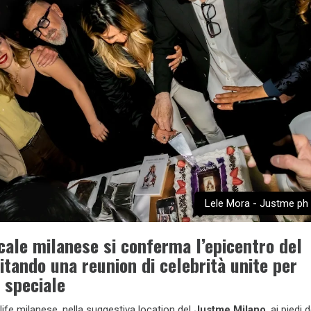
Lele Mora - Justme ph
ocale milanese si conferma l’epicentro del
tando una reunion di celebrità unite per
 speciale
tlife milanese, nella suggestiva location del
Justme Milano
, ai piedi 