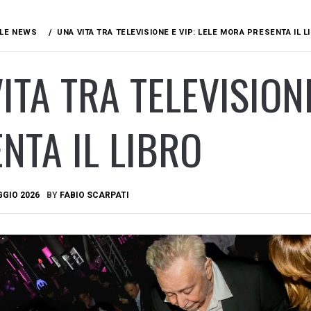
LE NEWS
UNA VITA TRA TELEVISIONE E VIP: LELE MORA PRESENTA IL L
ITA TRA TELEVISION
NTA IL LIBRO
GGIO 2026
BY
FABIO SCARPATI