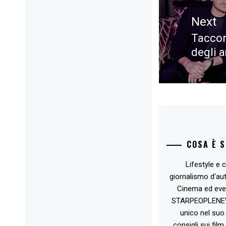
Next
Taccon
Next
degli 
post:
COSA È 
Lifestyle e c
giornalismo d'au
Cinema ed eve
STARPEOPLENEW.I
unico nel suo 
consigli sui film