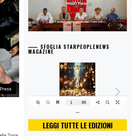
PRIMO PIANO
Musica, mostre e sport: la grande estate a Duino Aurisina
SFOGLIA STARPEOPLENEWS
MAGAZINE
 Press
LEGGI TUTTE LE EDIZIONI
della Torre