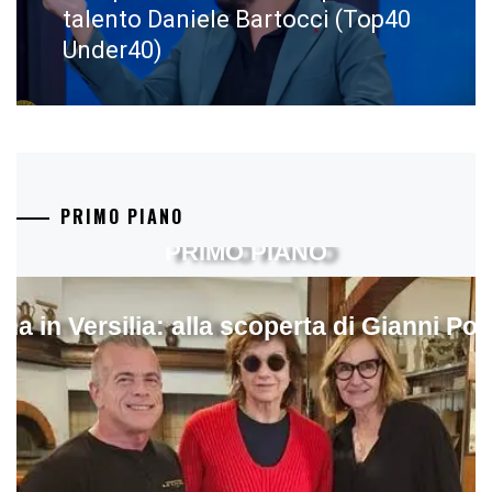
post:
talento Daniele Bartocci (Top40
Under40)
PRIMO PIANO
PRIMO PIANO
ina in Versilia: alla scoperta di Gianni Pol