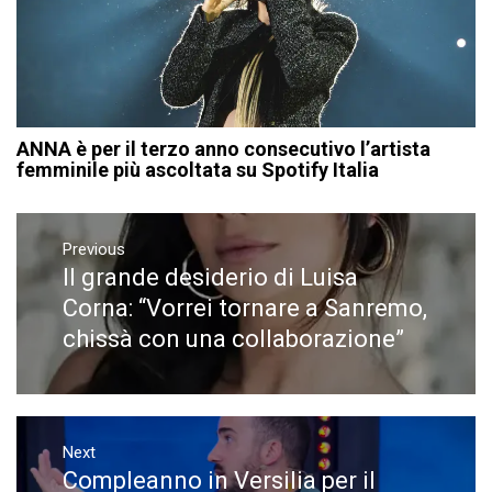
ANNA è per il terzo anno consecutivo l’artista
femminile più ascoltata su Spotify Italia
Navigazione
articoli
Previous
Il grande desiderio di Luisa
Previous
post:
Corna: “Vorrei tornare a Sanremo,
chissà con una collaborazione”
Next
Compleanno in Versilia per il
Next