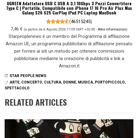
UGREEN Adattatore USB C USB A 3.1 10Gbps 3 Pezzi Convertitore
Type C | Portatile, Compatibile con iPhone 17 16 Pro Air Plus Max
Galaxy S26 S25 CarPlay iPad PC Laptop MacBook
(
46515245
)
7,46 €
(a partire da 6 Agosto 2026 17:09 GMT +02:00 -
Altre informazioni
)
Starpeoplenews è un membro del Programma di affiliazione
Amazon UE, un programma pubblicitario di affiliazione pensato
per fornire ai siti un metodo per ottenere commissioni
pubblicitarie mediante la creazione di pubblicità e link a
Amazon.it
STAR PEOPLE NEWS
ARTE
,
CONCERTO
,
CULTURA
,
DONNE
,
MUSICA
,
PORTOPICCOLO
,
SPETTACOLO
RELATED ARTICLES