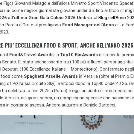
e Figc) Giovanni Malagò e dall’allora Ministro Sport Vincenzo Spadaf
arini
come miglior giornalista giovane under 35, fino al titolo di
migl
026 all’ultimo Gran Galà Calcio 2026 Umbria
, al
Blog dell’Anno 20
lio
Parola d’Oro e al prestigioso
Food Manager dell’Anno
ai Le Fon
2023.
 PIU’ ECCELLENZA FOOD & SPORT, ANCHE NELL’ANNO 2026
no il
Food&Travel Awards
, la
Top10 BarAwards
e il recente premi
n Senato. E’ stato anche inserito tra i 100 più influenti personaggi itali
 Deputati (100 Eccellenze Italiane – Montecitorio). Confermato negli
nti food come
Spaghetti Arselle Awards
in Versilia (oltre al Premio
ng of Pizza sul circuito Sky), Bartocci dopo la Top40 Under40 25, ra
o ha celebrato a fine 2025 a Roma) è oggi un punto di riferimento nei
In Versilia, nei giorni scorsi, un compleanno speciale che sancisce un
iera in costante ascesa. Ancora auguroni a Daniele Bartocci.