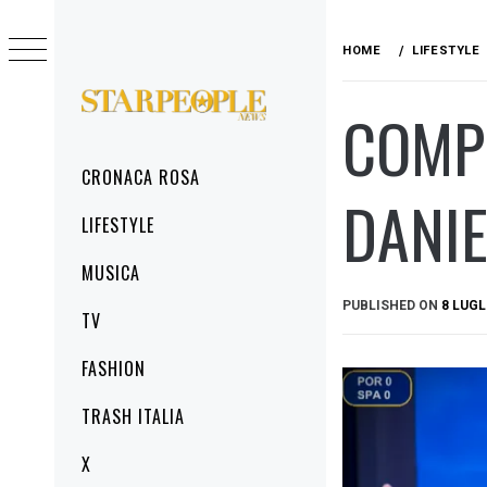
Skip
to
HOME
LIFESTYLE
content
COMPL
STARPEOPLENEWS
IL PORTALE DELLA CRONACA ROSA, DEL
GLAMOUR DEL LIFESTYLE
Primary
CRONACA ROSA
Menu
DANIE
LIFESTYLE
MUSICA
PUBLISHED ON
8 LUGL
TV
FASHION
TRASH ITALIA
X