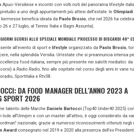
era Apuo-Versiliese e incontri con volti noti del panorama lifestyle itali
preludio a uno degli appuntamenti più attesi dell’estate: le
Olimpiadi
a kermesse benefica ideata da
Paolo Brosio
, che nel 2026 ha celebra
26 e 27 luglio, al Tennis Italia e Bagni Assunta).
GIORNI SCORSI ALLO SPECIALE MONDIALE PROCESSO DI BISCARDI 40^ ED
esente all’evento di sport e
lifestyle
organizzato da
Paolo Brosio
, to
ere, nella splendida Versilia. Un’estate che si preannuncia intensa per
ccellenza food italiana, sempre più presente nei salotti mediatici: da
scorsi) a
Radio Radio
, fino alle ospitate nel corso degli anni in varie r
oradio, Sportitalia e Rtv38.
TOCCI: DA FOOD MANAGER DELL’ANNO 2023 A
G SPORT 2026
ane talento delle Marche
Daniele Bartocci
(Top40 Under40 2025) con
n lode all’Univpm e con un master all’attivo, è oggi considerato da var
ecordman” nazionale, grazie ai numerosi riconoscimenti ottenuti negli 
m Award
consegnato nel 2019 e 2020 alla presenza dell’ex President