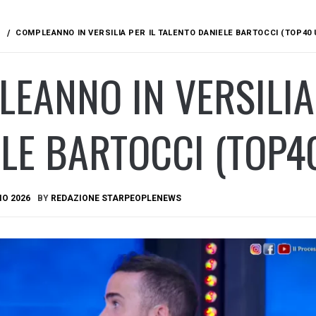
COMPLEANNO IN VERSILIA PER IL TALENTO DANIELE BARTOCCI (TOP40
EANNO IN VERSILIA
LE BARTOCCI (TOP4
IO 2026
BY
REDAZIONE STARPEOPLENEWS