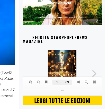
PRIMO PIANO
Sabrina Martinengo: una donna che ha imparato a scegliersi.
SFOGLIA STARPEOPLENEWS
MAGAZINE
(Top40
 of Pizza
,
e
 i suoi
37
untamenti
LEGGI TUTTE LE EDIZIONI