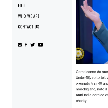
FOTO
WHO WE ARE
CONTACT US
Compleanno da star 
Under40), volto tele
premiato
tra i 40 un
marchigiano, nato il
anni
nella cornice es
charity.