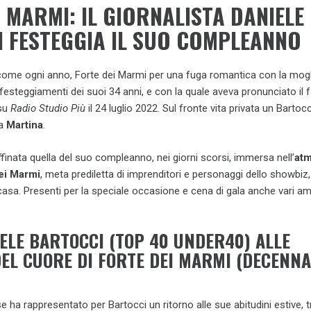
 MARMI: IL GIORNALISTA DANIELE
 FESTEGGIA IL SUO COMPLEANNO
 come ogni anno, Forte dei Marmi per una fuga romantica con la mogl
 festeggiamenti dei suoi 34 anni, e con la quale aveva pronunciato il f
 su
Radio Studio Più
il 24 luglio 2022. Sul fronte vita privata un Barto
ua
Martina
.
finata quella del suo compleanno, nei giorni scorsi, immersa nell’
atm
ei Marmi
, meta prediletta di imprenditori e personaggi dello showbiz
casa. Presenti per la speciale occasione e cena di gala anche vari am
ELE BARTOCCI (TOP 40 UNDER40) ALLE
DEL CUORE DI FORTE DEI MARMI (DECENNA
se ha rappresentato per Bartocci un ritorno alle sue abitudini estive, t