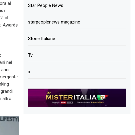
ora al
Star People News
ior
22
, al
starpeoplenews magazine
ti Awards
Storie Italiane
o
Tv
ani nel
 anni
x
 Emergente
nking
 grandi
 altro