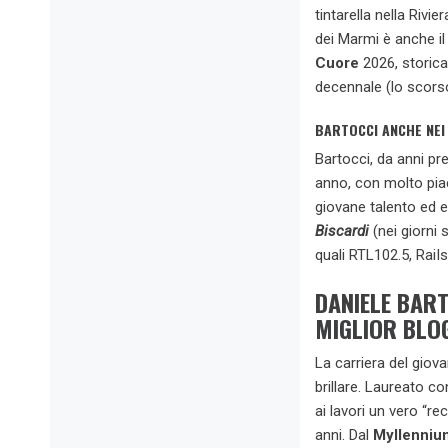
tintarella nella Rivi
dei Marmi è anche il 
Cuore
2026, storic
decennale (lo scorso 
BARTOCCI ANCHE NEI 
Bartocci, da anni pr
anno, con molto piac
giovane talento ed e
Biscardi
(nei giorni 
quali RTL102.5, RaiIs
DANIELE BAR
MIGLIOR BLO
La carriera del giov
brillare. Laureato co
ai lavori un vero “r
anni. Dal
Myllenniu