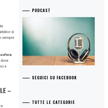
PODCAST
ie
atidico sì
cci sempre
osfera
, dove
ici e
SEGUICI SU FACEBOOK
LE –
TUTTE LE CATEGORIE
ra