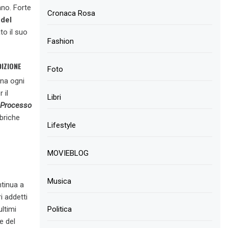
ano. Forte
Cronaca Rosa
 del
to il suo
Fashion
IZIONE
Foto
rna ogni
 il
Libri
Processo
ubriche
Lifestyle
MOVIEBLOG
Musica
tinua a
i addetti
Politica
ultimi
e del