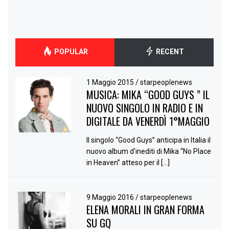
POPULAR
RECENT
1 Maggio 2015
/
starpeoplenews
MUSICA: MIKA “GOOD GUYS ” IL
NUOVO SINGOLO IN RADIO E IN
DIGITALE DA VENERDÌ 1°MAGGIO
Il singolo “Good Guys” anticipa in Italia il
nuovo album d’inediti di Mika “No Place
in Heaven” atteso per il […]
9 Maggio 2016
/
starpeoplenews
ELENA MORALI IN GRAN FORMA
SU GQ