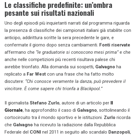
Le classifiche predefinite: un’ombra
pesante sui risultati nazionali
Uno degli episodi più inquietanti narrati dal programma riguarda
la presenza di classifiche dei campionati italiani già stabilite con
anticipo, addirittura scritte la sera precedente le gare, e
confermate il giorno dopo senza cambiamenti.
Fonti riservate
affermano che
“le graduatorie si conoscono mesi prima”
e che
anche nelle competizioni più recenti risultava palese chi
avrebbe trionfato. Alla domanda sui sospetti,
Galvagno
ha
replicato a
Far West
con una frase che ha fatto molto
discutere:
“Chi conosce veramente la danza, può prevedere il
vincitore. È come sapere chi trionfa a Blackpool.”
Il giornalista
Stefano Zurlo
, autore di un articolo per
Il
Giornale
, ha approfondito il caso di
Galvagno
, sottolineando il
cortocircuito tra il mondo sportivo e le istituzioni.
Zurlo
ricorda
che
Galvagno
ha ricevuto la radiazione dalla Repubblica
Federale del
CONI
nel 2011 in seguito allo scandalo
Danzopoli
,