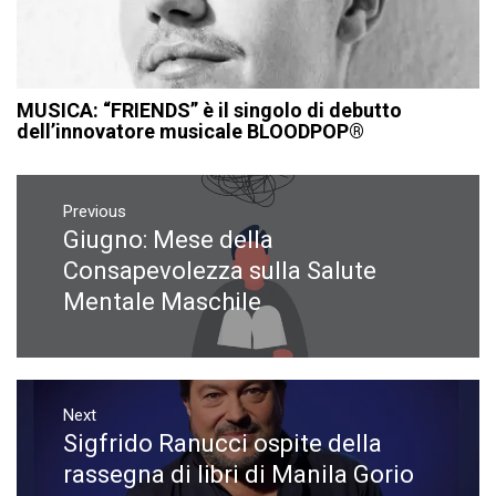
MUSICA: “FRIENDS” è il singolo di debutto
dell’innovatore musicale BLOODPOP®
Navigazione
articoli
Previous
Giugno: Mese della
Previous
post:
Consapevolezza sulla Salute
Mentale Maschile
Next
Sigfrido Ranucci ospite della
Next
post:
rassegna di libri di Manila Gorio