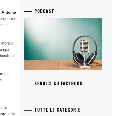
PODCAST
i
Antonio
oronare il
on le
, storico
stampa
hieste di
renti,
 e
SEGUICI SU FACEBOOK
i, la
TUTTE LE CATEGORIE
onto e dal