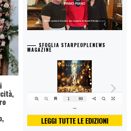
PRIMO PIANO
Talenti cucina in Versilia: alla scoperta di Gianni Poli (da Bruno)
SFOGLIA STARPEOPLENEWS
MAGAZINE
i
cità,
ro
o,
LEGGI TUTTE LE EDIZIONI