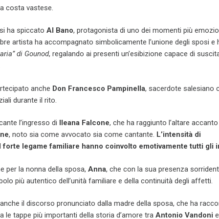
la costa vastese.
tesi ha spiccato
Al Bano
, protagonista di uno dei momenti più emozio
elebre artista ha accompagnato simbolicamente l’unione degli sposi e 
aria” di Gounod
, regalando ai presenti un’esibizione capace di suscit
.
artecipato anche
Don Francesco Pampinella
, sacerdote salesiano 
ali durante il rito.
cante l’ingresso di
Ileana Falcone
, che ha raggiunto l’altare accanto
one
, noto sia come avvocato sia come cantante.
L’intensità di
l forte legame familiare hanno coinvolto emotivamente tutti gli in
e per la nonna della sposa,
Anna
, che con la sua presenza sorriden
olo più autentico dell’unità familiare e della continuità degli affetti.
nche il discorso pronunciato dalla madre della sposa, che ha racc
za le tappe più importanti della storia d’amore tra
Antonio Vandoni