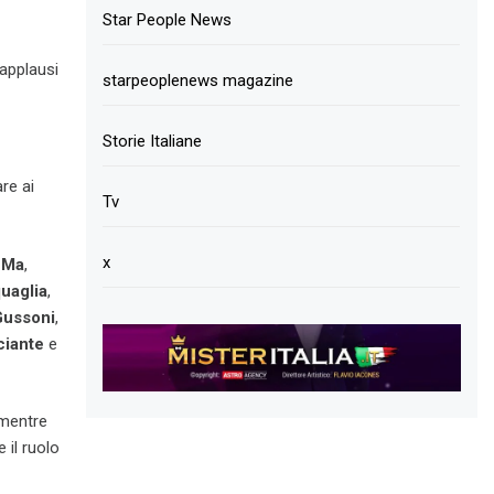
Star People News
 applausi
starpeoplenews magazine
Storie Italiane
re ai
Tv
x
 Ma
,
uaglia
,
Gussoni
,
ciante
e
 mentre
 il ruolo