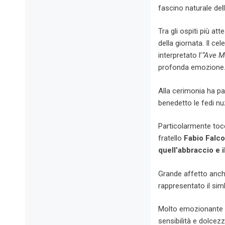
fascino naturale del
Tra gli ospiti più at
della giornata. Il c
interpretato l’
“Ave M
profonda emozione
Alla cerimonia ha p
benedetto le fedi nuzi
Particolarmente toc
fratello
Fabio Falc
quell’abbraccio e i
Grande affetto anch
rappresentato il simb
Molto emozionante a
sensibilità e dolcez