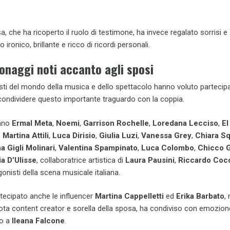
a, che ha ricoperto il ruolo di testimone, ha invece regalato sorrisi e
 ironico, brillante e ricco di ricordi personali.
sonaggi noti accanto agli sposi
ti del mondo della musica e dello spettacolo hanno voluto partecipa
condividere questo importante traguardo con la coppia.
vano
Ermal Meta
,
Noemi
,
Garrison Rochelle
,
Loredana Lecciso
,
El
,
Martina Attili
,
Luca Dirisio
,
Giulia Luzi
,
Vanessa Grey
,
Chiara Sq
a Gigli Molinari
,
Valentina Spampinato
,
Luca Colombo
,
Chicco 
a D’Ulisse
, collaboratrice artistica di
Laura Pausini
,
Riccardo Coc
onisti della scena musicale italiana.
tecipato anche le influencer
Martina Cappelletti
ed
Erika Barbato
,
nota content creator e sorella della sposa, ha condiviso con emozione
to a
Ileana Falcone
.