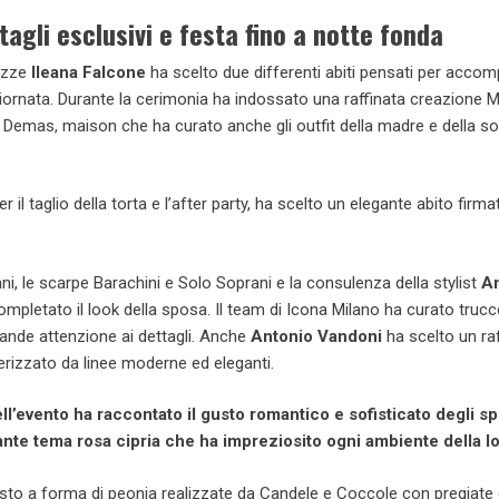
tagli esclusivi e festa fino a notte fonda
nozze
Ileana Falcone
ha scelto due differenti abiti pensati per accom
iornata. Durante la cerimonia ha indossato una raffinata creazione M
r Demas, maison che ha curato anche gli outfit della madre e della sor
il taglio della torta e l’after party, ha scelto un elegante abito firma
ani, le scarpe Barachini e Solo Soprani e la consulenza della stylist
A
pletato il look della sposa. Il team di Icona Milano ha curato trucc
ande attenzione ai dettagli. Anche
Antonio Vandoni
ha scelto un ra
rizzato da linee moderne ed eleganti.
ll’evento ha raccontato il gusto romantico e sofisticato degli sp
ante tema rosa cipria che ha impreziosito ogni ambiente della lo
to a forma di peonia realizzate da Candele e Coccole con pregiate 