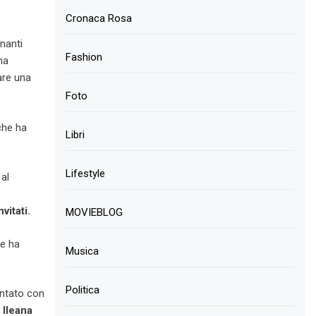
Cronaca Rosa
nanti
Fashion
ha
are una
Foto
che ha
Libri
Lifestyle
 al
vitati.
MOVIEBLOG
te ha
Musica
Politica
ontato con
e
Ileana