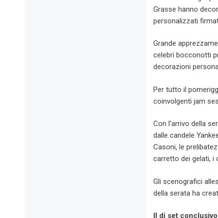
Grasse hanno decorat
personalizzati firma
Grande apprezzamento
celebri bocconotti p
decorazioni persona
Per tutto il pomerig
coinvolgenti jam se
Con l’arrivo della se
dalle candele Yankee
Casoni, le prelibate
carretto dei gelati, 
Gli scenografici alle
della serata ha creat
Il dj set conclusiv