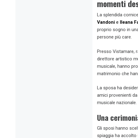
momenti dest
La splendida cornice
Vandoni
e
Ileana F
proprio sogno in una
persone più care.
Presso Vistamare, r
direttore artistico m
musicale, hanno pron
matrimonio che han
La sposa ha desider
amici provenienti da
musicale nazionale.
Una cerimoni
Gli sposi hanno scel
spiaggia ha accolto 