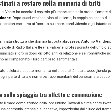
inati a restare nella memoria di tutti
 di Vasto ha accolto il capitolo più importante della storia d’amore d
alcone
. Dopo quasi vent’anni vissuti insieme, la coppia ha scelto di c
 location esclusiva affacciata sul mare, condividendo ogni istante c
affinata struttura che domina la costa abruzzese,
Antonio Vandoni
usicale di Radio Italia, e
Ileana Falcone
, professionista dell’ufficio 
unciato il loro sì dopo diciotto anni di relazione e sei romantiche ric
no accompagnato il loro percorso sentimentale.
ato celebrare questo momento nella sua città natale, accogliendo pa
 ogni parte d’Italia e numerosi rappresentanti del panorama artistico
a sulla spiaggia tra affetto e commozione
to il mare come sfondo della loro unione. Davanti a circa cento invitat
una cerimonia intensa e suggestiva, impreziosita dalla luce del tram