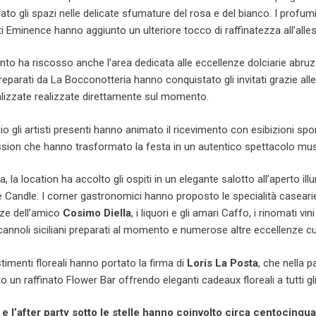
o gli spazi nelle delicate sfumature del rosa e del bianco. I profum
ti Eminence hanno aggiunto un ulteriore tocco di raffinatezza all’alle
 ha riscosso anche l’area dedicata alle eccellenze dolciarie abruzz
reparati da La Bocconotteria hanno conquistato gli invitati grazie alle
lizzate realizzate direttamente sul momento.
gio gli artisti presenti hanno animato il ricevimento con esibizioni sp
ssion che hanno trasformato la festa in un autentico spettacolo mus
ra, la location ha accolto gli ospiti in un elegante salotto all’aperto il
 Candle. I corner gastronomici hanno proposto le specialità casearie
zze dell’amico
Cosimo Diella
, i liquori e gli amari Caffo, i rinomati vini 
i cannoli siciliani preparati al momento e numerose altre eccellenze cul
stimenti floreali hanno portato la firma di
Loris La Posta
, che nella p
o un raffinato Flower Bar offrendo eleganti cadeaux floreali a tutti gli 
o e l’after party sotto le stelle hanno coinvolto circa centocinqu