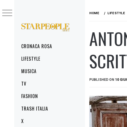
Skip
to
HOME
LIFESTYLE
content
ANTON
STARPEOPLENEWS
IL PORTALE DELLA CRONACA ROSA, DEL
GLAMOUR DEL LIFESTYLE
Primary
CRONACA ROSA
Menu
SCRIT
LIFESTYLE
MUSICA
PUBLISHED ON
10 GIU
TV
FASHION
TRASH ITALIA
X