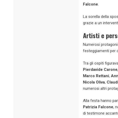
Falcone
.
La sorella della spos
grazie a un intervento
Artisti e per
Numerosi protagonis
festeggiamenti per 
Tra gli ospiti figura
Pierdavide Carone
Marco Rettani
,
Ann
Nicola Oliva
,
Claudi
numerosi altri protag
Alla festa hanno par
Patrizia Falcone
, 
di testimone accan