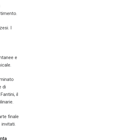
i
stimento.
esi. I
ontanee e
icale.
luminato
 di
Fantini, il
inarie.
arte finale
invitati.
anta