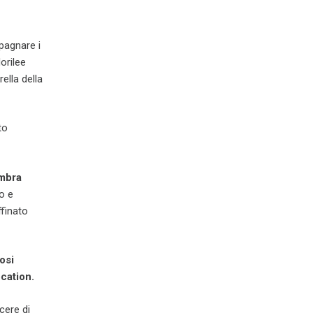
pagnare i
orilee
ella della
to
mbra
o e
ffinato
osi
cation.
cere di