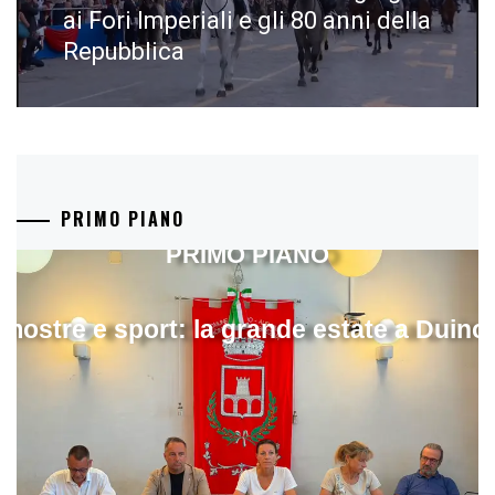
post:
ai Fori Imperiali e gli 80 anni della
Repubblica
PRIMO PIANO
PRIMO PIANO
mostre e sport: la grande estate a Duino