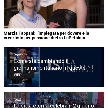
Marzia Fappani: l’impiegata per dovere e la
creartista per passione dietro LaPetalaia
Navigazione
articoli
Previous
Come sta cambiando il
Previous
post:
giornalismo italiano in queste
ore
Next
La città eterna celebra il 2 giugno
Next