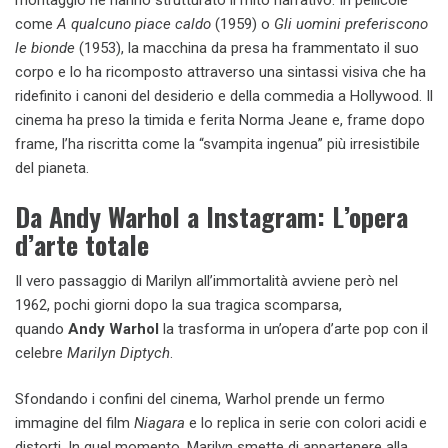
montaggio ne hanno strutturato il mito narrativo. In pellicole
come
A qualcuno piace caldo
(1959) o
Gli uomini preferiscono
le bionde
(1953), la macchina da presa ha frammentato il suo
corpo e lo ha ricomposto attraverso una sintassi visiva che ha
ridefinito i canoni del desiderio e della commedia a Hollywood. Il
cinema ha preso la timida e ferita Norma Jeane e, frame dopo
frame, l’ha riscritta come la “svampita ingenua” più irresistibile
del pianeta.
Da Andy Warhol a Instagram: L’opera
d’arte totale
Il vero passaggio di Marilyn all’immortalità avviene però nel
1962, pochi giorni dopo la sua tragica scomparsa,
quando
Andy Warhol
la trasforma in un’opera d’arte pop con il
celebre
Marilyn Diptych
.
Sfondando i confini del cinema, Warhol prende un fermo
immagine del film
Niagara
e lo replica in serie con colori acidi e
distorti. In quel momento, Marilyn smette di appartenere alla