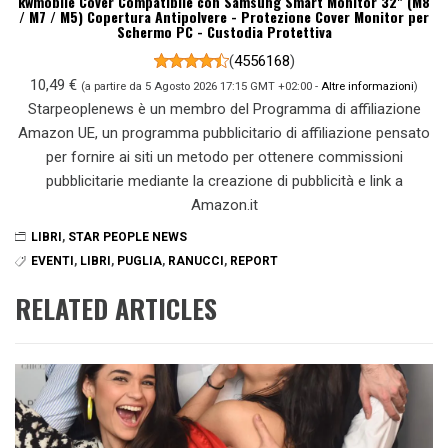
kwmobile Cover Compatibile con Samsung Smart Monitor 32" (M8
/ M7 / M5) Copertura Antipolvere - Protezione Cover Monitor per
Schermo PC - Custodia Protettiva
(
4556168
)
10,49 €
(a partire da 5 Agosto 2026 17:15 GMT +02:00 -
Altre informazioni
)
Starpeoplenews è un membro del Programma di affiliazione
Amazon UE, un programma pubblicitario di affiliazione pensato
per fornire ai siti un metodo per ottenere commissioni
pubblicitarie mediante la creazione di pubblicità e link a
Amazon.it
LIBRI
,
STAR PEOPLE NEWS
EVENTI
,
LIBRI
,
PUGLIA
,
RANUCCI
,
REPORT
RELATED ARTICLES