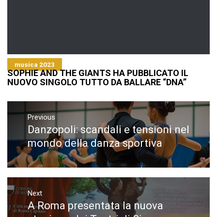
musica 2023
SOPHIE AND THE GIANTS HA PUBBLICATO IL
NUOVO SINGOLO TUTTO DA BALLARE “DNA”
Navigazione
articoli
Previous
Danzopoli: scandali e tensioni nel
Previous
post:
mondo della danza sportiva
Next
A Roma presentata la nuova
Next
post: