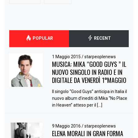
POPULAR
RECENT
1 Maggio 2015
/
starpeoplenews
MUSICA: MIKA “GOOD GUYS ” IL
NUOVO SINGOLO IN RADIO E IN
DIGITALE DA VENERDÌ 1°MAGGIO
Il singolo “Good Guys” anticipa in Italia il
nuovo album d’inediti di Mika “No Place
in Heaven” atteso per il […]
9 Maggio 2016
/
starpeoplenews
ELENA MORALI IN GRAN FORMA