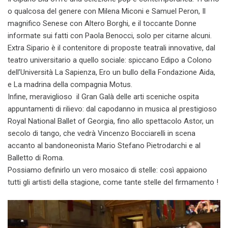
o qualcosa del genere con Milena Miconi e Samuel Peron, Il
magnifico Senese con Altero Borghi, e il toccante Donne
informate sui fatti con Paola Benocci, solo per citarne alcuni.
Extra Sipario è il contenitore di proposte teatrali innovative, dal
teatro universitario a quello sociale: spiccano Edipo a Colono
dell’Università La Sapienza, Ero un bullo della Fondazione Aida,
e La madrina della compagnia Motus.
Infine, meraviglioso il Gran Galà delle arti sceniche ospita
appuntamenti di rilievo: dal capodanno in musica al prestigioso
Royal National Ballet of Georgia, fino allo spettacolo Astor, un
secolo di tango, che vedrà Vincenzo Bocciarelli in scena
accanto al bandoneonista Mario Stefano Pietrodarchi e al
Balletto di Roma.
Possiamo definirlo un vero mosaico di stelle: così appaiono
tutti gli artisti della stagione, come tante stelle del firmamento !