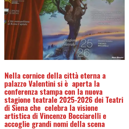
Nella cornice della città eterna a
palazzo Valentini si è aperta la
conferenza stampa con la nuova
stagione teatrale 2025-2026 dei Teatri
di Siena che celebra la visione
artistica di Vincenzo Bocciarelli e
accoglie grandi nomi della scena