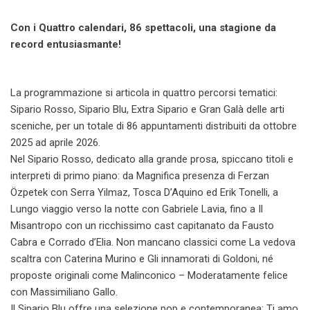
Con i Quattro calendari, 86 spettacoli, una stagione da
record entusiasmante!
La programmazione si articola in quattro percorsi tematici:
Sipario Rosso, Sipario Blu, Extra Sipario e Gran Galà delle arti
sceniche, per un totale di 86 appuntamenti distribuiti da ottobre
2025 ad aprile 2026.
Nel Sipario Rosso, dedicato alla grande prosa, spiccano titoli e
interpreti di primo piano: da Magnifica presenza di Ferzan
Özpetek con Serra Yilmaz, Tosca D’Aquino ed Erik Tonelli, a
Lungo viaggio verso la notte con Gabriele Lavia, fino a Il
Misantropo con un ricchissimo cast capitanato da Fausto
Cabra e Corrado d’Elia. Non mancano classici come La vedova
scaltra con Caterina Murino e Gli innamorati di Goldoni, né
proposte originali come Malinconico – Moderatamente felice
con Massimiliano Gallo.
Il Sipario Blu offre una selezione pop e contemporanea: Ti amo