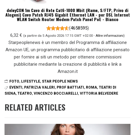
deleyCON 1m Cavo di Rete Cat6-1000 Mbit (Rame, S/FTP, Privo di
Alogeni) Cavo Patch RJ45 Gigabit Ethernet LAN - per DSL Internet
WLAN Switch Router Modem Patch Panel PoE - Bianco
(
4658595
)
6,32 €
(a partire da 5 Agosto 2026 17:15 GMT +02:00 -
Altre informazioni
)
Starpeoplenews è un membro del Programma di affiliazione
Amazon UE, un programma pubblicitario di affiliazione pensato
per fornire ai siti un metodo per ottenere commissioni
pubblicitarie mediante la creazione di pubblicità e link a
Amazon.it
FOTO
,
LIFESTYLE
,
STAR PEOPLE NEWS
EVENTI
,
PATRIZIA VALERI
,
PROF BATTIATI
,
ROMA
,
TEATRI DI
SIENA
,
TEATRO
,
VINCENZO BOCCIARELLI
,
VITTORIA BELVEDERE
RELATED ARTICLES