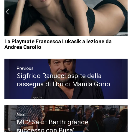
La Playmate Francesca Lukasik a lezione da
Andrea Carollo
Navigazione
articoli
Previous
Sigfrido Ranucci ospite della
Previous
post:
rassegna di libri di Manila Gorio
Next
MC2 Saint Barth: grande
Next
post:
successo con Busa’