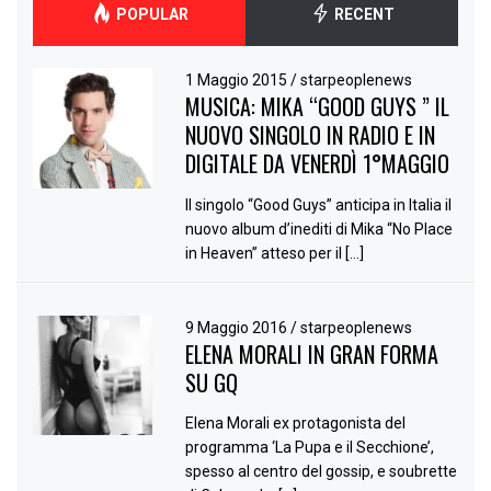
POPULAR
RECENT
1 Maggio 2015
/
starpeoplenews
MUSICA: MIKA “GOOD GUYS ” IL
NUOVO SINGOLO IN RADIO E IN
DIGITALE DA VENERDÌ 1°MAGGIO
Il singolo “Good Guys” anticipa in Italia il
nuovo album d’inediti di Mika “No Place
in Heaven” atteso per il […]
9 Maggio 2016
/
starpeoplenews
ELENA MORALI IN GRAN FORMA
SU GQ
Elena Morali ex protagonista del
programma ‘La Pupa e il Secchione’,
spesso al centro del gossip, e soubrette