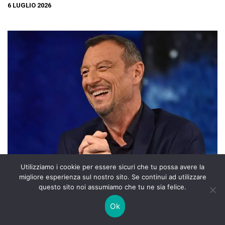
6 LUGLIO 2026
Utilizziamo i cookie per essere sicuri che tu possa avere la
migliore esperienza sul nostro sito. Se continui ad utilizzare
STAR PEOPLE NEWS
questo sito noi assumiamo che tu ne sia felice.
AMADEUS LASCIA WARNER BROS.
Ok
DISCOVERY: COSA SIGNIFICA DAVVERO