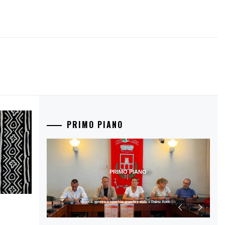
PRIMO PIANO
PRIMO PIANO
Musica, mostre e sport: la grande estate a Duino Aurisina