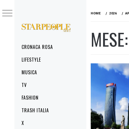
Skip
to
HOME
2026
A
content
MESE
STARPEOPLENEWS
IL PORTALE DELLA CRONACA ROSA, DEL
GLAMOUR DEL LIFESTYLE
Primary
CRONACA ROSA
Menu
LIFESTYLE
MUSICA
TV
FASHION
TRASH ITALIA
X