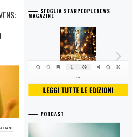
SFOGLIA STARPEOPLENEWS
VENS:
MAGAZINE
O
LEGGI TUTTE LE EDIZIONI
PODCAST
TALIANE