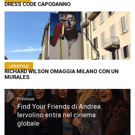
DRESS CODE CAPODANNO
LIFESTYLE
RICHARD WILSON OMAGGIA MILANO CON UN
MURALES
Navigazione
articoli
Previous
Find Your Friends di Andrea
Previous
post:
Iervolino entra nel cinema
globale