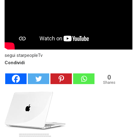
segui starpeopleTv
Condividi
0
Shares