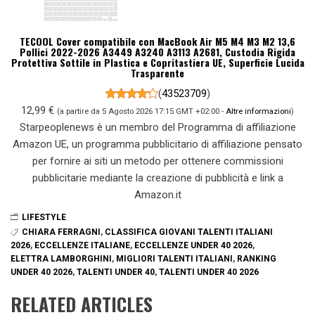
TECOOL Cover compatibile con MacBook Air M5 M4 M3 M2 13,6
Pollici 2022-2026 A3449 A3240 A3113 A2681, Custodia Rigida
Protettiva Sottile in Plastica e Copritastiera UE, Superficie Lucida
Trasparente
(
43523709
)
12,99 €
(a partire da 5 Agosto 2026 17:15 GMT +02:00 -
Altre informazioni
)
Starpeoplenews è un membro del Programma di affiliazione
Amazon UE, un programma pubblicitario di affiliazione pensato
per fornire ai siti un metodo per ottenere commissioni
pubblicitarie mediante la creazione di pubblicità e link a
Amazon.it
LIFESTYLE
CHIARA FERRAGNI
,
CLASSIFICA GIOVANI TALENTI ITALIANI
2026
,
ECCELLENZE ITALIANE
,
ECCELLENZE UNDER 40 2026
,
ELETTRA LAMBORGHINI
,
MIGLIORI TALENTI ITALIANI
,
RANKING
UNDER 40 2026
,
TALENTI UNDER 40
,
TALENTI UNDER 40 2026
RELATED ARTICLES