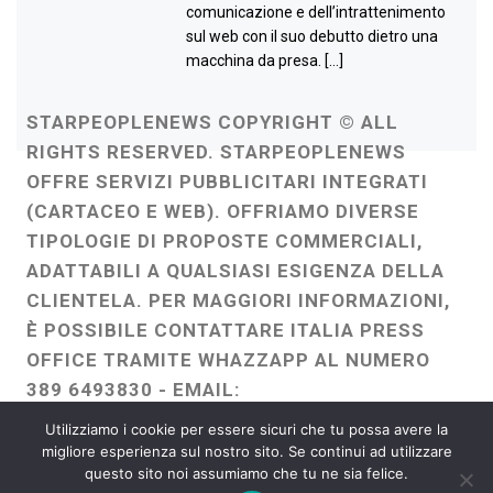
comunicazione e dell’intrattenimento
sul web con il suo debutto dietro una
macchina da presa. […]
STARPEOPLENEWS COPYRIGHT © ALL
RIGHTS RESERVED. STARPEOPLENEWS
OFFRE SERVIZI PUBBLICITARI INTEGRATI
(CARTACEO E WEB). OFFRIAMO DIVERSE
TIPOLOGIE DI PROPOSTE COMMERCIALI,
ADATTABILI A QUALSIASI ESIGENZA DELLA
CLIENTELA. PER MAGGIORI INFORMAZIONI,
È POSSIBILE CONTATTARE ITALIA PRESS
OFFICE TRAMITE WHAZZAPP AL NUMERO
389 6493830 - EMAIL:
ITALIAPRESSOFFICE@GMAIL.COM
-
Utilizziamo i cookie per essere sicuri che tu possa avere la
WEBMASTER :
FRANCESCO GENTILE
migliore esperienza sul nostro sito. Se continui ad utilizzare
questo sito noi assumiamo che tu ne sia felice.
FREELANCE