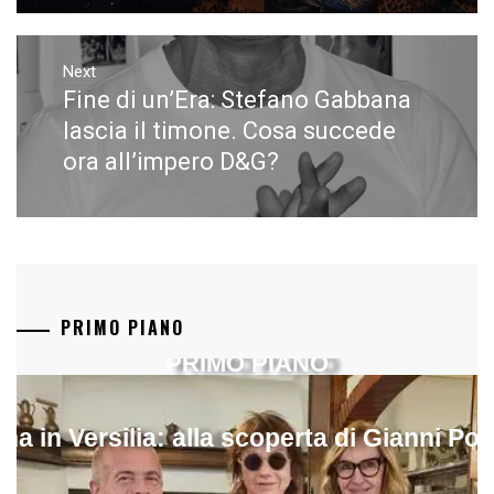
Next
Fine di un’Era: Stefano Gabbana
Next
post:
lascia il timone. Cosa succede
ora all’impero D&G?
PRIMO PIANO
PRIMO PIANO
ina in Versilia: alla scoperta di Gianni Pol