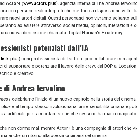
 ad
Actor+
(
www.actors.plus
), agenzia interna di The Andrea Iervolin
a con persone reali: interpreti che mettono a disposizione volto, fis
rare nuovi attori digitali. Questi personaggi non vivranno soltanto sul
ranno ad esistere attraverso social media, opinioni, interazioni e c
do una nuova dimensione chiamata
Digital Human’s Existency
.
essionisti potenziati dall’IA
tists.plus
) ogni professionista del settore può collaborare con agent
ci di supportare e potenziare il lavoro delle crew: dal DOP al Locatio
ecnico e creativo.
e di Andrea Iervolino
eness
celebriamo l’inizio di un nuovo capitolo nella storia del cinema.
plice e al tempo stesso rivoluzionaria: unire sensibilità umana e po
igenza artificiale per raccontare storie che nessuno ha mai immaginato
a che non dorme mai, mentre Actor+ è una compagnia di attori che viv
, ma anche un ritorno alla poesia originaria del cinema.