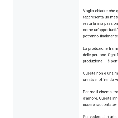
Voglio chiarire che 
rappresenta un meto
resta la mia passio
come un’opportunità:
potranno finalmente 
La produzione tramit
delle persone. Ogni f
produzione — è pensa
Questa non è una mi
creative, offrendo vo
Per me il cinema, t
d’amore. Questa inno
essere raccontate».
Per vedere altri artic