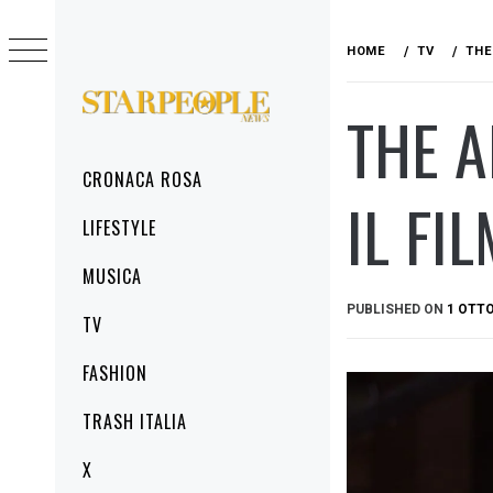
Skip
to
HOME
TV
THE
content
THE A
STARPEOPLENEWS
IL PORTALE DELLA CRONACA ROSA, DEL
GLAMOUR DEL LIFESTYLE
Primary
CRONACA ROSA
Menu
IL FI
LIFESTYLE
MUSICA
PUBLISHED ON
1 OTTO
TV
FASHION
TRASH ITALIA
X