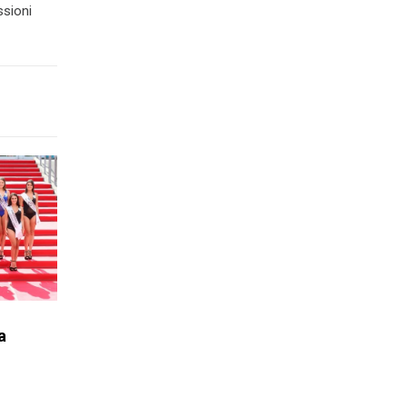
ssioni
a