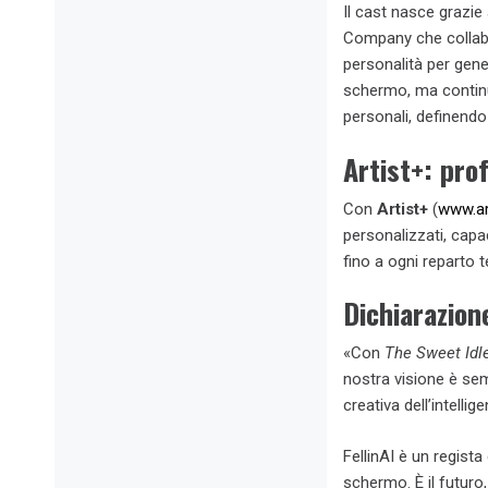
Il cast nasce grazie
Company che collabor
personalità per gene
schermo, ma continue
personali, definen
Artist+: prof
Con
Artist+
(
www.ar
personalizzati, capa
fino a ogni reparto t
Dichiarazion
«Con
The Sweet Idl
nostra visione è sem
creativa dell’intell
FellinAI è un regist
schermo. È il futuro