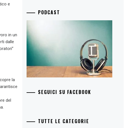
tico e
PODCAST
voro in un
ti dalle
oratori”
icopre la
garantisce
SEGUICI SU FACEBOOK
ore del
na.
TUTTE LE CATEGORIE