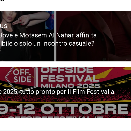
ous
Bove e Motasem Al Nahar, affinità
ous
tibile o solo un incontro casuale?
 2025: tutto pronto per il Film Festival a
o