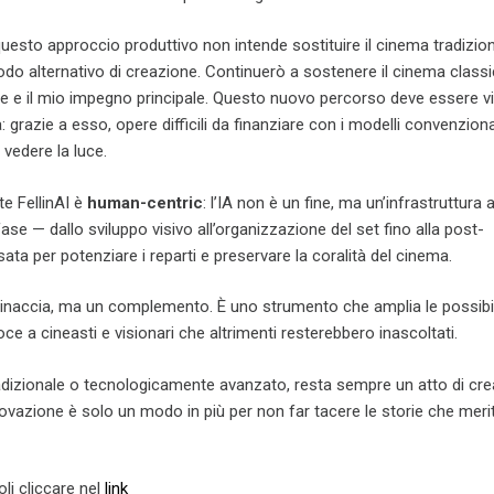
questo approccio produttivo non intende sostituire il cinema tradizio
do alternativo di creazione. Continuerò a sostenere il cinema classi
ne e il mio impegno principale. Questo nuovo percorso deve essere v
 grazie a esso, opere difficili da finanziare con i modelli convenziona
vedere la luce.
e FellinAI è
human-centric
: l’IA non è un fine, ma un’infrastruttura a
ase — dallo sviluppo visivo all’organizzazione del set fino alla post-
ta per potenziare i reparti e preservare la coralità del cinema.
naccia, ma un complemento. È uno strumento che amplia le possibil
ce a cineasti e visionari che altrimenti resterebbero inascoltati.
radizionale o tecnologicamente avanzato, resta sempre un atto di cr
vazione è solo un modo in più per non far tacere le storie che meri
oli cliccare nel
link