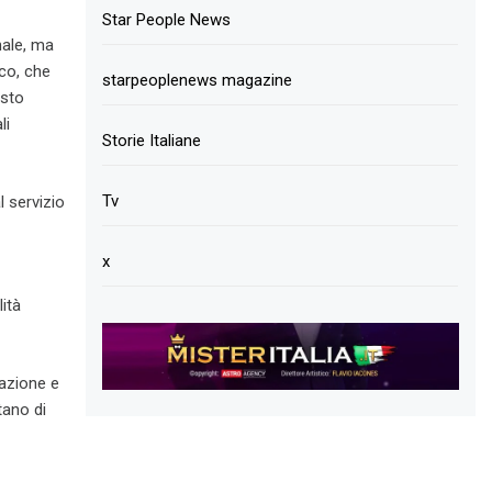
Star People News
nale, ma
co, che
starpeoplenews magazine
isto
li
Storie Italiane
Tv
l servizio
x
ità
eazione e
tano di