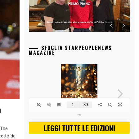
PRIMO PIANO
Talenti cucina in Versilia: alla scoperta di Gianni Poli (da Bruno)
SFOGLIA STARPEOPLENEWS
MAGAZINE
n
LEGGI TUTTE LE EDIZIONI
 The
iretto da