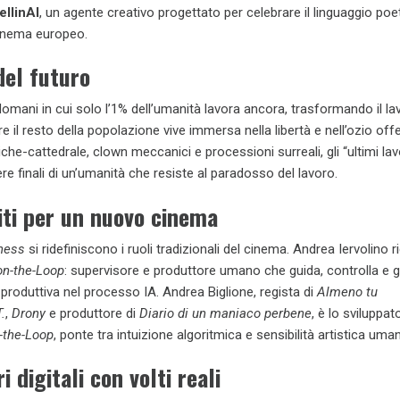
ellinAI
, un agente creativo progettato per celebrare il linguaggio poe
cinema europeo.
del futuro
domani in cui solo l’1% dell’umanità lavora ancora, trasformando il la
e il resto della popolazione vive immersa nella libertà e nell’ozio offer
che-cattedrale, clown meccanici e processioni surreali, gli “ultimi lav
e finali di un’umanità che resiste al paradosso del lavoro.
niti per un nuovo cinema
ness
si ridefiniscono i ruoli tradizionali del cinema. Andrea Iervolino r
n-the-Loop
: supervisore e produttore umano che guida, controlla e 
produttiva nel processo IA. Andrea Biglione, regista di
Almeno tu
.
,
Drony
e produttore di
Diario di un maniaco perbene
, è lo sviluppat
-the-Loop
, ponte tra intuizione algoritmica e sensibilità artistica uma
i digitali con volti reali