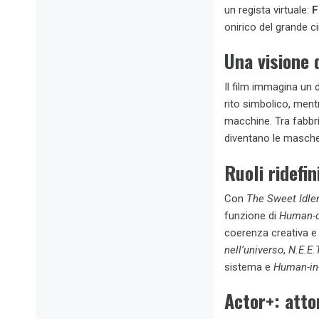
un regista virtuale:
F
onirico del grande 
Una visione 
Il film immagina un 
rito simbolico, mentr
macchine. Tra fabbri
diventano le mascher
Ruoli ridefi
Con
The Sweet Idle
funzione di
Human-o
coerenza creativa e 
nell’universo
,
N.E.E.T
sistema e
Human-in
Actor+: attor