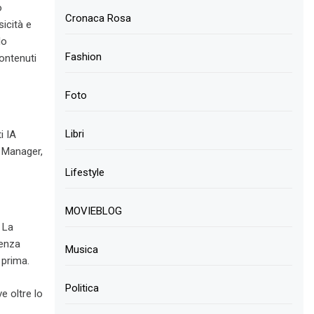
o
Cronaca Rosa
icità e
lo
Fashion
ontenuti
Foto
Libri
i IA
n Manager,
Lifestyle
MOVIEBLOG
 La
tenza
Musica
 prima.
Politica
e oltre lo