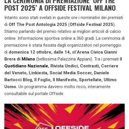
LA CERIMONIA DI PREMIAZIONE ‘OFF THE
POST 2025’ A OFFSIDE FESTIVAL MILANO
Intanto sono stati svelati in queste ore i nominativi dei premiati
di
Off The Post Antologia 2025
(
Offside Festival 2025
).
Stiamo parlando del premio relativo ai migliori articoli di calcio
online. Informazione sportiva online a 360 gradi. La cerimonia di
premiazione è stata fissata dagli organizzatori nel pomeriggio
di
domenica 12 ottobre, dalle 14,
all’
Arena Civica Gianni
Brera di
Milano
(bellissima Palazzina Appiani). Tra i premiati
Il
Quotidiano Nazionale
, Rivista Undici, Contrasti, Corriere
del Veneto, Linkiesta, Social Media Soccer, Daniele
Bartocci Blog, Il Foglio, Il Manifesto, Sportellate, Ultimo
Uomo.
Un programma davvero molto ricco, interamente
consultabile sul portale Offside.