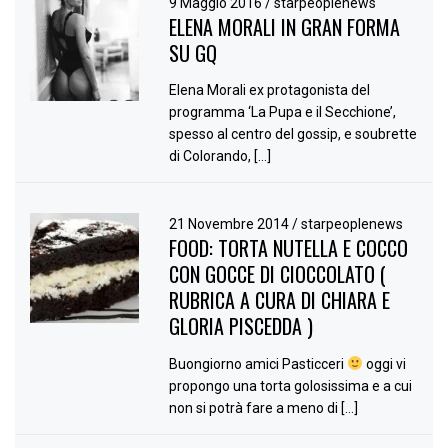
9 Maggio 2016
/
starpeoplenews
ELENA MORALI IN GRAN FORMA
SU GQ
Elena Morali ex protagonista del
programma ‘La Pupa e il Secchione’,
spesso al centro del gossip, e soubrette
di Colorando, […]
21 Novembre 2014
/
starpeoplenews
FOOD: TORTA NUTELLA E COCCO
CON GOCCE DI CIOCCOLATO (
RUBRICA A CURA DI CHIARA E
GLORIA PISCEDDA )
Buongiorno amici Pasticceri
oggi vi
propongo una torta golosissima e a cui
non si potrà fare a meno di […]