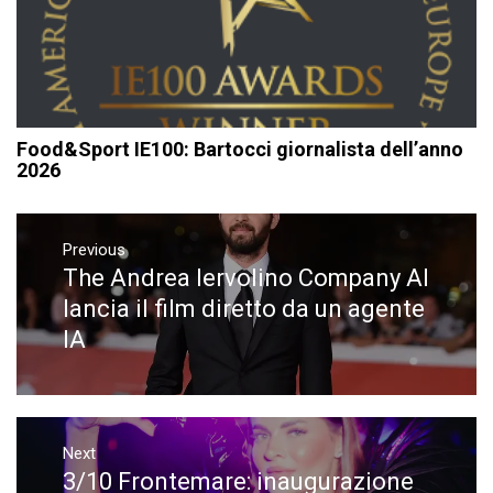
Food&Sport IE100: Bartocci giornalista dell’anno
2026
Navigazione
articoli
Previous
The Andrea Iervolino Company AI
Previous
post:
lancia il film diretto da un agente
IA
Next
3/10 Frontemare: inaugurazione
Next