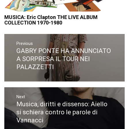
MUSICA: Eric Clapton THE LIVE ALBUM
COLLECTION 1970-1980
Navigazione
articoli
Previous
GABRY PONTE HA ANNUNCIATO
Previous
post:
A SORPRESA IL TOUR NEI
PALAZZETTI
Next
Musica, diritti e dissenso: Aiello
Next
post:
si schiera contro le parole di
Vannacci