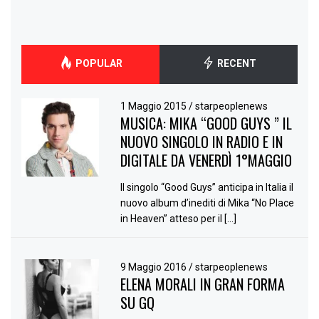
POPULAR
RECENT
1 Maggio 2015
/
starpeoplenews
MUSICA: MIKA “GOOD GUYS ” IL
NUOVO SINGOLO IN RADIO E IN
DIGITALE DA VENERDÌ 1°MAGGIO
Il singolo “Good Guys” anticipa in Italia il
nuovo album d’inediti di Mika “No Place
in Heaven” atteso per il […]
9 Maggio 2016
/
starpeoplenews
ELENA MORALI IN GRAN FORMA
SU GQ