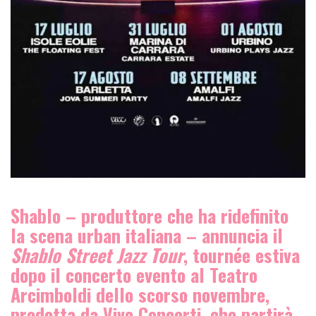
Shablo – produttore che ha ridefinito
la scena urban italiana – annuncia il
Shablo Street Jazz Tour
, tournée estiva
dopo il concerto evento al Teatro
Arcimboldi dello scorso novembre,
prodotta da Vivo Concerti, che partirà