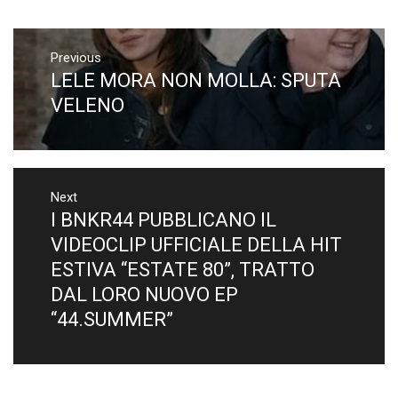
Navigazione
articoli
Previous
LELE MORA NON MOLLA: SPUTA
Previous
post:
VELENO
Next
I BNKR44 PUBBLICANO IL
Next
post:
VIDEOCLIP UFFICIALE DELLA HIT
ESTIVA “ESTATE 80”, TRATTO
DAL LORO NUOVO EP
“44.SUMMER”