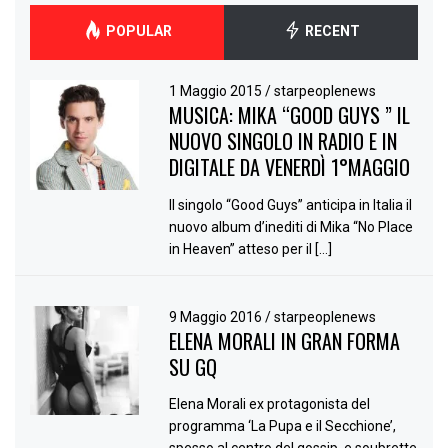
POPULAR
RECENT
1 Maggio 2015
/
starpeoplenews
MUSICA: MIKA “GOOD GUYS ” IL
NUOVO SINGOLO IN RADIO E IN
DIGITALE DA VENERDÌ 1°MAGGIO
Il singolo “Good Guys” anticipa in Italia il
nuovo album d’inediti di Mika “No Place
in Heaven” atteso per il […]
9 Maggio 2016
/
starpeoplenews
ELENA MORALI IN GRAN FORMA
SU GQ
Elena Morali ex protagonista del
programma ‘La Pupa e il Secchione’,
spesso al centro del gossip, e soubrette