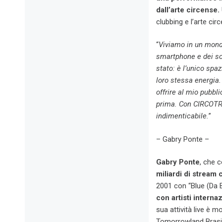
dall’arte circense.
clubbing e l’arte ci
“
Viviamo in un mondo 
smartphone e dei so
stato: è l’unico spa
loro stessa energia.
offrire al mio pubbli
prima. Con CIRCOTR
indimenticabile.
”
– Gabry Ponte –
Gabry Ponte
, che 
miliardi di stream 
2001 con “Blue (Da 
con artisti internaz
sua attività live è m
Tomorrowland Brasil