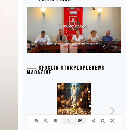
PRIMO PIANO
Musica, mostre e sport: la grande estate a Duino Aurisina
SFOGLIA STARPEOPLENEWS
MAGAZINE