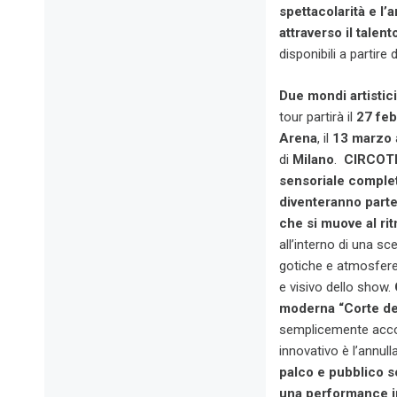
spettacolarità e l’
attraverso il talen
disponibili a partire 
Due mondi artistic
tour partirà il
27 feb
Arena
, il
13 marzo
di
Milano
.
CIRCOTRO
sensoriale complet
diventeranno parte
che si muove al rit
all’interno di una 
gotiche e atmosfere 
e visivo dello show.
moderna “Corte dei 
semplicemente accol
innovativo è l’annull
palco e pubblico sc
una performance im