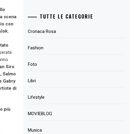
llo
TUTTE LE CATEGORIE
la scena
dio con
Alok.
Cronaca Rosa
ltato
Fashion
serata
hanno
Foto
San Siro
o, Salmo
Libri
re Gabry
rtiste di
Lifestyle
no più
MOVIEBLOG
Musica
a