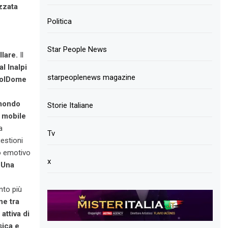
izzata
Politica
Star People News
llare.
Il
al Inalpi
starpeoplenews magazine
polDome
 mondo
Storie Italiane
a mobile
a
Tv
estioni
to emotivo
x
.
Una
nto più
ne tra
attiva di
sica e