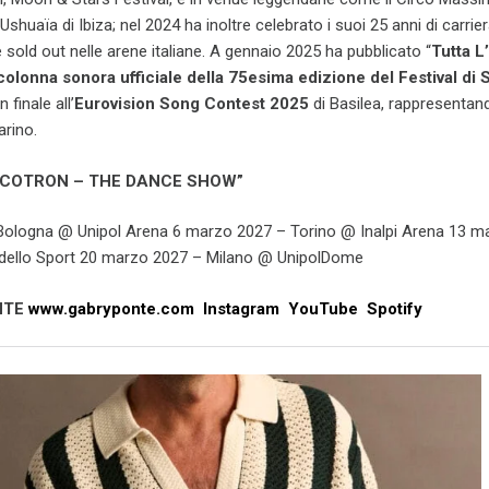
shuaïa di Ibiza; nel 2024 ha inoltre celebrato i suoi 25 anni di carrie
old out nelle arene italiane. A gennaio 2025 ha pubblicato “
Tutta L’
colonna sonora ufficiale della 75esima edizione del Festival di
 finale all’
Eurovision Song Contest 2025
di Basilea, rappresentan
arino.
RCOTRON – THE DANCE SHOW
”
Bologna @ Unipol Arena 6 marzo 2027 – Torino @ Inalpi Arena 13 m
ello Sport 20 marzo 2027 – Milano @ UnipolDome
NTE
www.gabryponte.com
Instagram
YouTube
Spotify