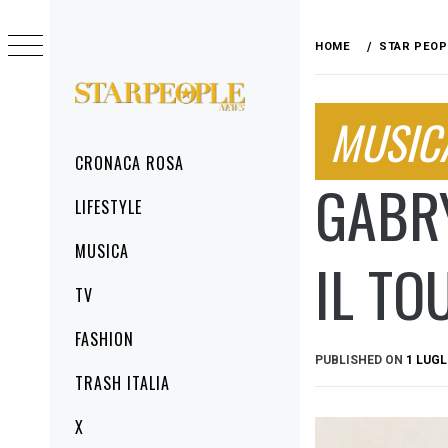
Skip
to
HOME
STAR PEOP
content
STARPEOPLENEWS
MUSIC
IL PORTALE DELLA CRONACA ROSA, DEL
GLAMOUR DEL LIFESTYLE
Primary
CRONACA ROSA
Menu
GABR
LIFESTYLE
MUSICA
IL TO
TV
FASHION
PUBLISHED ON
1 LUGL
TRASH ITALIA
X