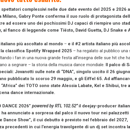
spettatori complessivi nelle due date evento del 2025 e 2026 a
 a Milano, Gabry Ponte conferma il suo ruolo di protagonista del
re ad essere uno dei pochissimi DJ capaci di riempire uno sta
, al fianco di leggende come Tiësto, David Guetta, DJ Snake e 
 italiano più ascoltato al mondo
–
e il #2 artista italiano più asco
 la classifica Spotify Wrapped 2025
–
ha regalato al pubblico una 
ltando i fan in una nuova grande festa all’insegna delle sue hit che 
ano a segnare – la storia della musica dance mondiale.
Il palco di 
peciali: Jovanotti sulle note di “DNA”, singolo uscito il 26 giugn
rano pubblicato lo scorso 29 maggio, e gli Eiffel 65. Ad affianca
 “Africa” dei TOTO sono state Alessia Labate, Kel e Shibui, tre a
scena dance internazionale.
RO DANCE 2026”
powered by RTL 102.52”
il deejay-producer italia
 ha annunciato a sorpresa dal palco il nuovo tour nei palazzetti
e Dance Show
”, il cui debutto è previsto nel febbraio del 2027,
 precedenti in cui l’energia travolgente di un dj set incontra l