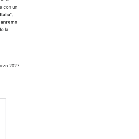
ra con un
Italia
”,
 Sanremo
do la
arzo 2027