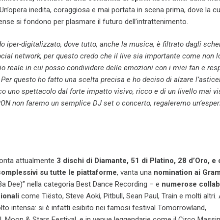
Un’opera inedita, coraggiosa e mai portata in scena prima, dove la cu
rcense si fondono per plasmare il futuro dell’intrattenimento.
iper-digitalizzato, dove tutto, anche la musica, è filtrato dagli sche
cial network, per questo credo che il live sia importante come non l
zio reale in cui posso condividere delle emozioni con i miei fan e resp
 Per questo ho fatto una scelta precisa e ho deciso di alzare l’asticel
co uno spettacolo dal forte impatto visivo, ricco e di un livello mai vi
ON non faremo un semplice DJ set o concerto, regaleremo un’esper
conta attualmente
3 dischi di Diamante, 51 di Platino, 28 d’Oro, e 
complessivi su tutte le piattaforme
, vanta una
nomination ai Gra
Ba Dee)” nella categoria Best Dance Recording – e
numerose collab
ionali
come Tiësto, Steve Aoki, Pitbull, Sean Paul, Train e molti altri.
olto intensa: si è infatti esibito nei famosi festival Tomorrowland,
, Moon & Stars Festival, e in venue leggendarie come il Circo Massi