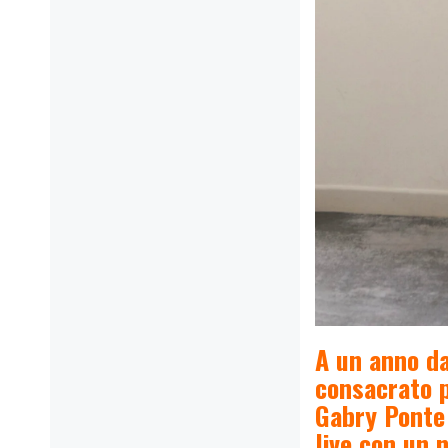
A un anno da
consacrato p
Gabry Ponte 
live con un 