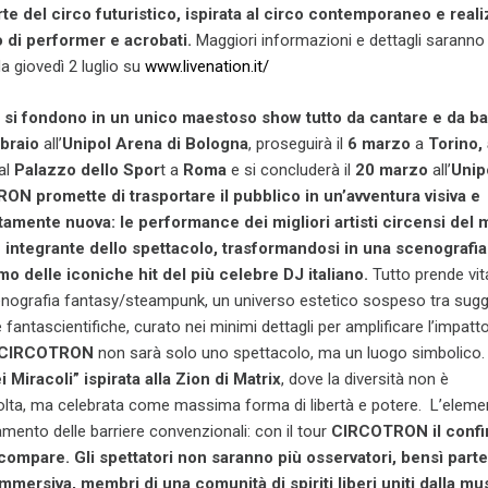
arte del circo futuristico, ispirata al circo contemporaneo e real
to di performer e acrobati.
Maggiori informazioni e dettagli saranno
da giovedì 2 luglio su
www.livenation.it/
i si fondono in un unico maestoso show tutto da cantare e da ba
braio
all’
Unipol Arena di Bologna
, proseguirà il
6 marzo
a
Torino, 
al
Palazzo dello Spor
t a
Roma
e si concluderà il
20 marzo
all’
Uni
N promette di trasportare il pubblico in un’avventura visiva e
amente nuova: le performance dei migliori artisti circensi del
 integrante dello spettacolo, trasformandosi in una scenografi
mo delle iconiche hit del più celebre DJ italiano.
Tutto prende vit
scenografia fantasy/steampunk, un universo estetico sospeso tra sugg
fantascientifiche, curato nei minimi dettagli per amplificare l’impat
CIRCOTRON
non sarà solo uno spettacolo, ma un luogo simbolico
Miracoli” ispirata alla Zion di Matrix
, dove la diversità non è
ta, ma celebrata come massima forma di libertà e potere. L’eleme
amento delle barriere convenzionali: con il tour
CIRCOTRON
il confi
ompare. Gli spettatori non saranno più osservatori, bensì parte 
mersiva, membri di una comunità di spiriti liberi uniti dalla mu