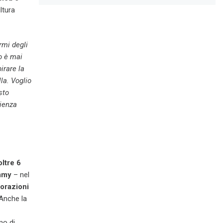
ltura
rmi degli
o è mai
irare la
la. Voglio
sto
ienza
oltre 6
mmy
– nel
orazioni
 Anche la
mo di