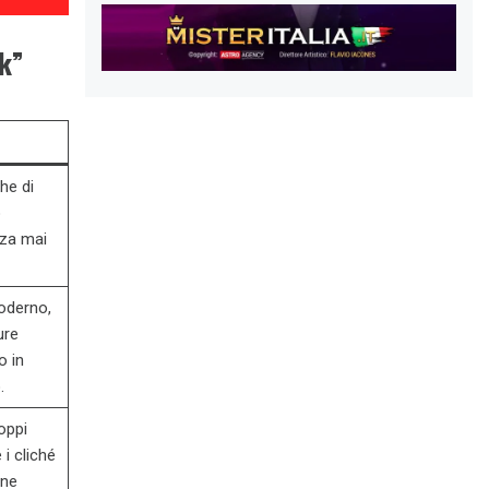
k”
che di
o
za mai
oderno,
ure
o in
.
doppi
 i cliché
one