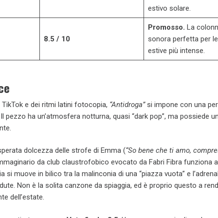
estivo solare.
Promosso.
La colon
8.5 / 10
sonora perfetta per le
estive più intense.
ce
di TikTok e dei ritmi latini fotocopia,
“Antidroga”
si impone con una per
Il pezzo ha un’atmosfera notturna, quasi “dark pop”, ma possiede un
nte.
disperata dolcezza delle strofe di Emma (
“So bene che ti amo, compr
’immaginario da club claustrofobico evocato da Fabri Fibra funziona a
a si muove in bilico tra la malinconia di una “piazza vuota” e l’adrenal
ute. Non è la solita canzone da spiaggia, ed è proprio questo a rende
te dell’estate.