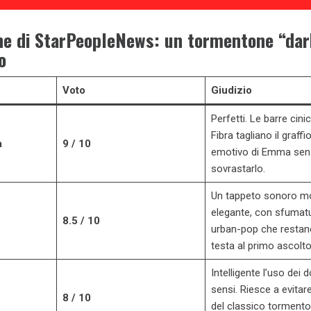
ne di StarPeopleNews: un tormentone “dar
o
Voto
Giudizio
Perfetti. Le barre cini
Fibra tagliano il graffi
a
9 / 10
emotivo di Emma sen
sovrastarlo.
Un tappeto sonoro m
elegante, con sfumat
8.5 / 10
urban-pop che restan
testa al primo ascolto
Intelligente l’uso dei 
sensi. Riesce a evitare
8 / 10
del classico torment