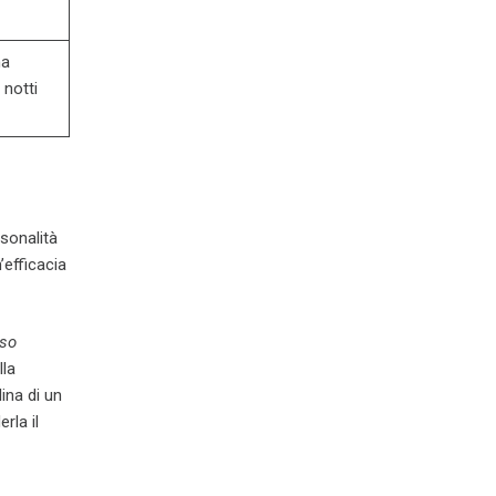
na
 notti
sonalità
’efficacia
eso
lla
ina di un
rla il