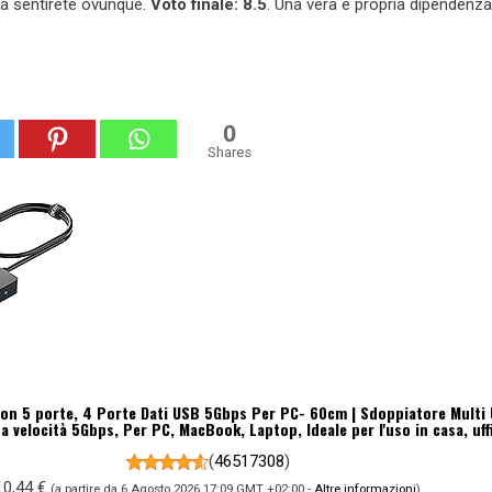
la sentirete ovunque.
Voto finale: 8.5
. Una vera e propria dipendenza
0
Shares
on 5 porte, 4 Porte Dati USB 5Gbps Per PC- 60cm | Sdoppiatore Multi 
a velocità 5Gbps, Per PC, MacBook, Laptop, Ideale per l'uso in casa, uff
(
46517308
)
10,44 €
(a partire da 6 Agosto 2026 17:09 GMT +02:00 -
Altre informazioni
)