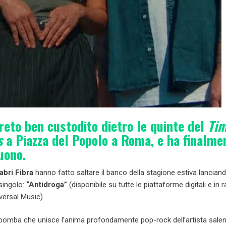
reto ben custodito dietro le quinte del
Ti
s
a Piazza del Popolo a Roma, e ha finalme
uono.
abri Fibra
hanno fatto saltare il banco della stagione estiva lanciando
singolo:
“Antidroga”
(disponibile su tutte le piattaforme digitali e in 
versal Music).
bomba che unisce l’anima profondamente pop-rock dell’artista salent