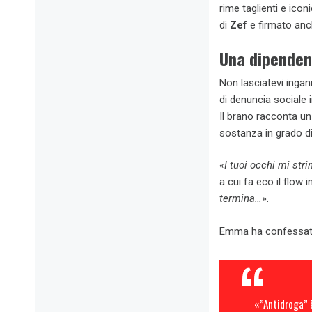
rime taglienti e icon
di
Zef
e firmato anc
Una dipende
Non lasciatevi ingan
di denuncia sociale
Il brano racconta un
sostanza in grado d
«I tuoi occhi mi str
a cui fa eco il flow 
termina…»
.
Emma ha confessato 
«”Antidroga” è