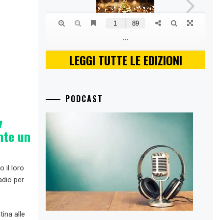
LEGGI TUTTE LE EDIZIONI
PODCAST
m
nte un
 il loro
radio per
ina alle