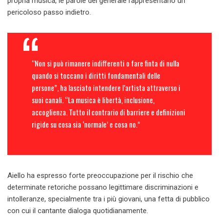
propria musica, le parole del generale rappresentano un
pericoloso passo indietro.
“Non si può rimanere indifferenti o fare finta di nulla
quando si toccano i diritti fondamentali delle
persone”, ha lasciato intendere l’artista attraverso i
suoi canali. “La musica è libertà, inclusione,
accoglienza. Tutto il contrario di barriere e definizioni
rigide su cosa sia ‘normale’ e cosa no.”
Aiello ha espresso forte preoccupazione per il rischio che
determinate retoriche possano legittimare discriminazioni e
intolleranze, specialmente tra i più giovani, una fetta di pubblico
con cui il cantante dialoga quotidianamente.