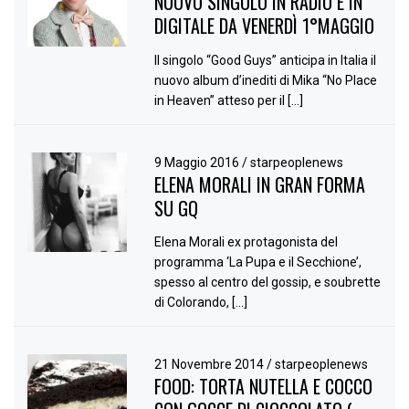
NUOVO SINGOLO IN RADIO E IN
DIGITALE DA VENERDÌ 1°MAGGIO
Il singolo “Good Guys” anticipa in Italia il
nuovo album d’inediti di Mika “No Place
in Heaven” atteso per il […]
9 Maggio 2016
/
starpeoplenews
ELENA MORALI IN GRAN FORMA
SU GQ
Elena Morali ex protagonista del
programma ‘La Pupa e il Secchione’,
spesso al centro del gossip, e soubrette
di Colorando, […]
21 Novembre 2014
/
starpeoplenews
FOOD: TORTA NUTELLA E COCCO