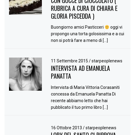
CON GOCCE DI CIOCCOLATO (
RUBRICA A CURA DI CHIARA E
GLORIA PISCEDDA )
Buongiorno amici Pasticceri
oggi vi
propongo una torta golosissima e a cui
non si potrà fare a meno di […]
11 Settembre 2015
/
starpeoplenews
INTERVISTA AD EMANUELA
PANATTA
Intervista di Maria Vittoria Corasaniti
concessa da Emanuela Panatta Di
recente abbiamo letto che hai
pubblicato il tuo primo libro […]
16 Ottobre 2013
/
starpeoplenews
LORY DEL SANTO CI RIPROVA