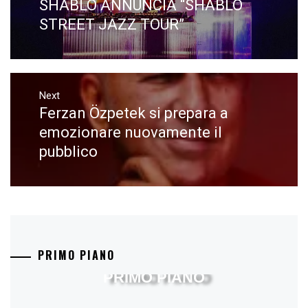
SHABLO ANNUNCIA “SHABLO
Previous
post:
STREET JAZZ TOUR”
Next
Ferzan Özpetek si prepara a
Next
post:
emozionare nuovamente il
pubblico
PRIMO PIANO
PRIMO PIANO